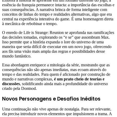
Embora a história se apresente em um formato diferente do jogo, a
essência da franquia permanece intacta: a importância das escolhas e
suas consequências. A narrativa brinca de forma inteligente com
conceitos de linhas do tempo e realidades alternativas, algo que era
central na experiência interativa do game. É uma homenagem direta
à mecânica de rebobinar o tempo.
O enredo de Life is Strange: Reunion se aprofunda nas ramificações
das decisões tomadas, explorando os “e se” que assombram Max.
Isso permite que a história expanda o lore do universo de uma
maneira que seria difícil de executar em um novo jogo, oferecendo
aos fãs uma visão mais ampla das regras e possibilidades desse
mundo fantástico.
Essa abordagem enriquece a mitologia da série, mostrando que as
consequências não são apenas imediatas, mas ecoam através do
tempo e das realidades. Para quem é aficionado por construção de
mundo e narrativas complexas,
é um prato cheio de teorias e
discussões
, solidificando ainda mais a profundidade do universo
criado pela Dontnod.
Novos Personagens e Desafios Inéditos
Uma continuação não vive apenas de nostalgia. Para ser relevante,
ela precisa introduzir novos elementos que impulsionem a trama. A