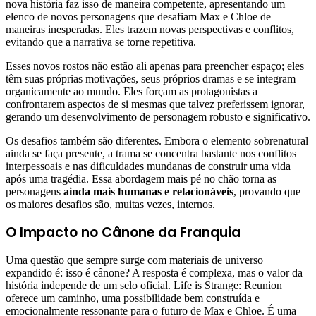
nova história faz isso de maneira competente, apresentando um
elenco de novos personagens que desafiam Max e Chloe de
maneiras inesperadas. Eles trazem novas perspectivas e conflitos,
evitando que a narrativa se torne repetitiva.
Esses novos rostos não estão ali apenas para preencher espaço; eles
têm suas próprias motivações, seus próprios dramas e se integram
organicamente ao mundo. Eles forçam as protagonistas a
confrontarem aspectos de si mesmas que talvez preferissem ignorar,
gerando um desenvolvimento de personagem robusto e significativo.
Os desafios também são diferentes. Embora o elemento sobrenatural
ainda se faça presente, a trama se concentra bastante nos conflitos
interpessoais e nas dificuldades mundanas de construir uma vida
após uma tragédia. Essa abordagem mais pé no chão torna as
personagens
ainda mais humanas e relacionáveis
, provando que
os maiores desafios são, muitas vezes, internos.
O Impacto no Cânone da Franquia
Uma questão que sempre surge com materiais de universo
expandido é: isso é cânone? A resposta é complexa, mas o valor da
história independe de um selo oficial. Life is Strange: Reunion
oferece um caminho, uma possibilidade bem construída e
emocionalmente ressonante para o futuro de Max e Chloe. É uma