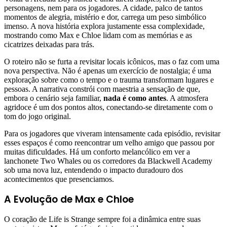
personagens, nem para os jogadores. A cidade, palco de tantos
momentos de alegria, mistério e dor, carrega um peso simbólico
imenso. A nova história explora justamente essa complexidade,
mostrando como Max e Chloe lidam com as memórias e as
cicatrizes deixadas para trás.
O roteiro não se furta a revisitar locais icônicos, mas o faz com uma
nova perspectiva. Não é apenas um exercício de nostalgia; é uma
exploração sobre como o tempo e o trauma transformam lugares e
pessoas. A narrativa constrói com maestria a sensação de que,
embora o cenário seja familiar,
nada é como antes
. A atmosfera
agridoce é um dos pontos altos, conectando-se diretamente com o
tom do jogo original.
Para os jogadores que viveram intensamente cada episódio, revisitar
esses espaços é como reencontrar um velho amigo que passou por
muitas dificuldades. Há um conforto melancólico em ver a
lanchonete Two Whales ou os corredores da Blackwell Academy
sob uma nova luz, entendendo o impacto duradouro dos
acontecimentos que presenciamos.
A Evolução de Max e Chloe
O coração de Life is Strange sempre foi a dinâmica entre suas