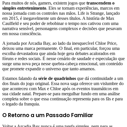
Para muitos de nós, gamers, existem jogos que
transcendem o
simples entretenimento
. Eles se tornam experiências, marcos em
nossa jornada com os controles nas mãos. Life is Strange, lançado
em 2015, é inegavelmente um desses títulos. A história de Max
Caulfield e seu poder de rebobinar o tempo nos cativou com uma
narrativa sensível, personagens complexos e decisões que pesavam
em nossa consciência.
A jornada por Arcadia Bay, ao lado da inesquecível Chloe Price,
deixou uma marca permanente. O final, em particular, forçou uma
escolha devastadora que ainda hoje gera debates acalorados em
fóruns e redes sociais. É nesse cenário de saudade e especulação que
surge uma nova peça nesse quebra-cabeça emocional, um conteúdo
que promete expandir o universo que tanto amamos.
Estamos falando da
série de quadrinhos
que dá continuidade a um
dos finais do jogo original. Essa nova saga oferece um vislumbre do
que aconteceu com Max e Chloe após os eventos traumáticos em
sua cidade natal. Prepare-se para mergulhar fundo em uma análise
completa sobre o que essa continuação representa para os fãs e para
o legado da franquia.
O Retorno a um Passado Familiar
Voltar a Arcadia Bay nunca é uma tarefa simples, nem para as