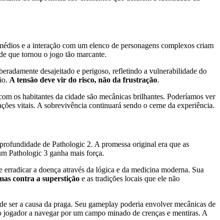
 remédios e a interação com um elenco de personagens complexos criam
de que tornou o jogo tão marcante.
eradamente desajeitado e perigoso, refletindo a vulnerabilidade do
ão.
A tensão deve vir do risco, não da frustração
.
s com os habitantes da cidade são mecânicas brilhantes. Poderíamos ver
ões vitais. A sobrevivência continuará sendo o cerne da experiência.
profundidade de Pathologic 2. A promessa original era que as
um Pathologic 3 ganha mais força.
e erradicar a doença através da lógica e da medicina moderna. Sua
 mas contra a superstição
e as tradições locais que ele não
s de ser a causa da praga. Seu gameplay poderia envolver mecânicas de
o o jogador a navegar por um campo minado de crenças e mentiras. A