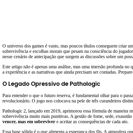
O universo dos games é vasto, mas poucos títulos conseguem criar um
sobrevivência e escolhas morais que pesam na consciência do jogador.
nesse cenário de antecipação que surgem as discussões sobre um possí
Este artigo não é apenas uma análise, mas uma imersão profunda no q
a experiência e as narrativas que ainda precisam ser contadas. Prepa
O Legado Opressivo de Pathologic
Para entender o que o futuro reserva, é fundamental olhar para o pas
revolucionário. O jogo nos colocava na pele de três curandeiros dist
Pathologic 2, lançado em 2019, aprimorou essa fórmula de maneira m
sobrevivência muito mais punitivas. A gestão de fome, sede, exaustão
vencer, mas em sobreviver
e aceitar as consequências de cada ato.
Essa base sólida é o que alimenta a esperança dos fãs. A atmosfera op