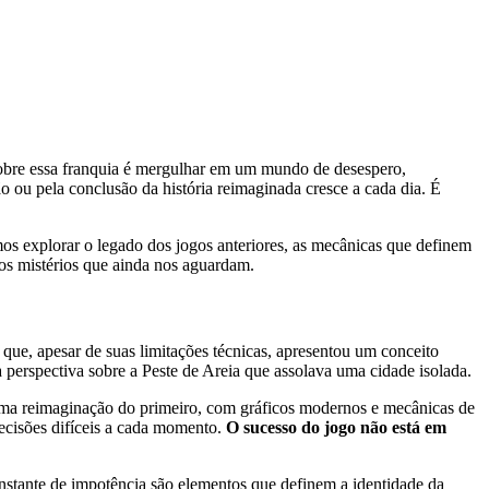
 sobre essa franquia é mergulhar em um mundo de desespero,
 ou pela conclusão da história reimaginada cresce a cada dia. É
os explorar o legado dos jogos anteriores, as mecânicas que definem
 os mistérios que ainda nos aguardam.
que, apesar de suas limitações técnicas, apresentou um conceito
 perspectiva sobre a Peste de Areia que assolava uma cidade isolada.
uma reimaginação do primeiro, com gráficos modernos e mecânicas de
decisões difíceis a cada momento.
O sucesso do jogo não está em
constante de impotência são elementos que definem a identidade da