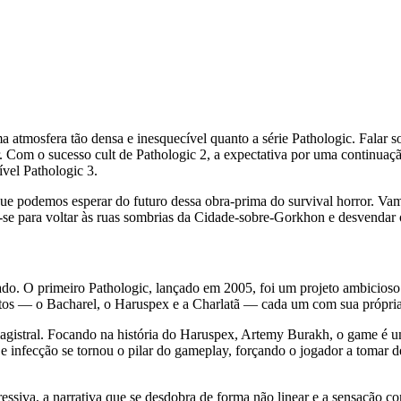
a atmosfera tão densa e inesquecível quanto a série Pathologic. Falar
 Com o sucesso cult de Pathologic 2, a expectativa por uma continuação
vel Pathologic 3.
ue podemos esperar do futuro dessa obra-prima do survival horror. Vam
re-se para voltar às ruas sombrias da Cidade-sobre-Gorkhon e desvendar
sado. O primeiro Pathologic, lançado em 2005, foi um projeto ambicioso 
intos — o Bacharel, o Haruspex e a Charlatã — cada um com sua própria
agistral. Focando na história do Haruspex, Artemy Burakh, o game é 
 e infecção se tornou o pilar do gameplay, forçando o jogador a tomar 
ressiva, a narrativa que se desdobra de forma não linear e a sensação 