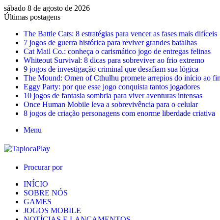
sábado 8 de agosto de 2026
Últimas postagens
The Battle Cats: 8 estratégias para vencer as fases mais difíceis
7 jogos de guerra histórica para reviver grandes batalhas
Cat Mail Co.: conheça o carismático jogo de entregas felinas
Whiteout Survival: 8 dicas para sobreviver ao frio extremo
9 jogos de investigação criminal que desafiam sua lógica
The Mound: Omen of Cthulhu promete arrepios do início ao fi
Eggy Party: por que esse jogo conquista tantos jogadores
10 jogos de fantasia sombria para viver aventuras intensas
Once Human Mobile leva a sobrevivência para o celular
8 jogos de criação personagens com enorme liberdade criativa
Menu
Procurar por
INÍCIO
SOBRE NÓS
GAMES
JOGOS MOBILE
NOTÍCIAS E LANÇAMENTOS