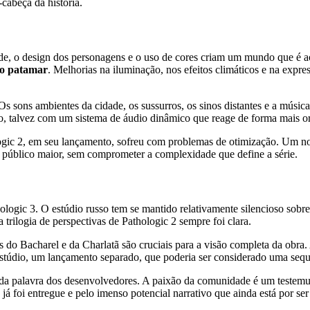
cabeça da história.
idade, o design dos personagens e o uso de cores criam um mundo que 
vo patamar
. Melhorias na iluminação, nos efeitos climáticos e na exp
Os sons ambientes da cidade, os sussurros, os sinos distantes e a músi
to, talvez com um sistema de áudio dinâmico que reage de forma mais o
c 2, em seu lançamento, sofreu com problemas de otimização. Um novo 
um público maior, sem comprometer a complexidade que define a série.
ogic 3. O estúdio russo tem se mantido relativamente silencioso sobre
 trilogia de perspectivas de Pathologic 2 sempre foi clara.
s do Bacharel e da Charlatã são cruciais para a visão completa da obr
údio, um lançamento separado, que poderia ser considerado uma sequênc
 cada palavra dos desenvolvedores. A paixão da comunidade é um teste
á foi entregue e pelo imenso potencial narrativo que ainda está por ser