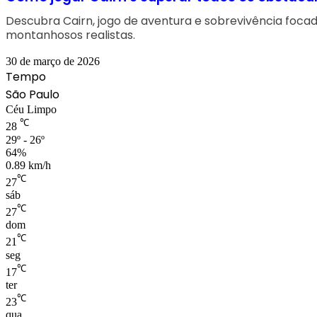
Descubra Cairn, jogo de aventura e sobrevivência foca
montanhosos realistas.
30 de março de 2026
Tempo
São Paulo
Céu Limpo
℃
28
29º - 26º
64%
0.89 km/h
℃
27
sáb
℃
27
dom
℃
21
seg
℃
17
ter
℃
23
qua