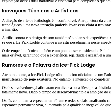
exploração dessas duas narrativas é essencial para completar o quebra-
Inovações Técnicas e Artísticas
A direção de arte de Pathologic é inconfundível. A arquitetura da c
tecnológicos, uma
nova iteração poderia levar essa visão a um no
a imersão.
A trilha sonora e o design de som também são pilares da experiência. 
se que a Ice-Pick Lodge continue a investir pesadamente nesse aspec
O desempenho técnico também é um ponto a ser considerado. Pathologi
mais estável, garantindo que a experiência seja fluida e acessível a 
Rumores e a Palavra da Ice-Pick Lodge
Até o momento, a Ice-Pick Lodge não anunciou oficialmente um Pathol
manutenção do jogo existente
. No entanto, a intenção de completar a
Os desenvolvedores já afirmaram em diversas ocasiões que as história
totalmente novo. Dado o tempo de desenvolvimento e a ambição do est
Os fãs continuam a especular em fóruns e redes sociais, analisando
esperança permanece viva, alimentada pela qualidade inegável do que j