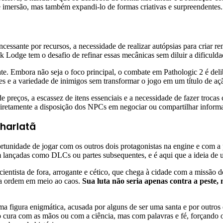
e imersão, mas também expandi-lo de formas criativas e surpreendentes.
cessante por recursos, a necessidade de realizar autópsias para criar
 Lodge tem o desafio de refinar essas mecânicas sem diluir a dificulda
. Embora não seja o foco principal, o combate em Pathologic 2 é delib
es e a variedade de inimigos sem transformar o jogo em um título de aç
e preços, a escassez de itens essenciais e a necessidade de fazer troca
iretamente a disposição dos NPCs em negociar ou compartilhar informaç
Charlatã
rtunidade de jogar com os outros dois protagonistas na engine e com a 
m lançadas como DLCs ou partes subsequentes, e é aqui que a ideia de 
ntista de fora, arrogante e cético, que chega à cidade com a missão d
r a ordem em meio ao caos.
Sua luta não seria apenas contra a peste,
 uma figura enigmática, acusada por alguns de ser uma santa e por outro
não cura com as mãos ou com a ciência, mas com palavras e fé, forçand