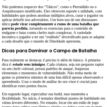
Não podemos esquecer dos “Táticos”, como o Pterodátilo ou o
Anquilossauro modificado. Eles oferecem suporte e utilidade, com
habilidades que podem atordoar múltiplos alvos, curar o jogador ou
aplicar debuffs nos adversários. Um bom uso de um dinossauro
tático
pode virar completamente o rumo de uma batalha que
parecia perdida
, tornando-os essenciais para o conteúdo de
endgame e lutas contra chefes mais complexas. A variedade
incentiva o jogador a ter um “estábulo” diversificado para se adaptar
a cada desafio que o mundo de Dinoblade apresenta.
Dicas para Dominar o Campo de Batalha
Para realmente se destacar, é preciso ir além do básico. A primeira
dica é:
estude seus inimigos
. Cada criatura, seja um pequeno raptor
ou um chefe colossal, possui padrões de ataque, fraquezas
elementais e momentos de vulnerabilidade. Não tenha medo de
gastar os primeiros minutos de uma luta difícil apenas observando e
aprendendo. Usar o modo de análise do seu visor é crucial para
identificar esses pontos fracos.
Em segundo lugar, especialize sua build, mas mantenha a
flexibilidade. No início, é tentador distribuir pontos de habilidade em
várias árvores diferentes. No entanto, focar em um estilo de jogo
(como dano crítico com lâminas rápidas ou defesa com um martelo