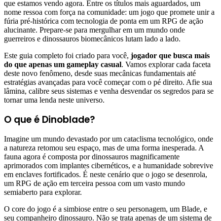
que estamos vendo agora. Entre os títulos mais aguardados, um
nome ressoa com força na comunidade: um jogo que promete unir a
fúria pré-histórica com tecnologia de ponta em um RPG de ação
alucinante. Prepare-se para mergulhar em um mundo onde
guerreiros e dinossauros biomecânicos lutam lado a lado.
Este guia completo foi criado para você,
jogador que busca mais
do que apenas um gameplay casual
. Vamos explorar cada faceta
deste novo fenômeno, desde suas mecânicas fundamentais até
estratégias avançadas para você começar com o pé direito. Afie sua
lâmina, calibre seus sistemas e venha desvendar os segredos para se
tornar uma lenda neste universo.
O que é Dinoblade?
Imagine um mundo devastado por um cataclisma tecnológico, onde
a natureza retomou seu espaço, mas de uma forma inesperada. A
fauna agora é composta por dinossauros magnificamente
aprimorados com implantes cibernéticos, e a humanidade sobrevive
em enclaves fortificados. É neste cenário que o jogo se desenrola,
um RPG de ação em terceira pessoa com um vasto mundo
semiaberto para explorar.
O core do jogo é a simbiose entre o seu personagem, um Blade, e
seu companheiro dinossauro. Não se trata apenas de um sistema de