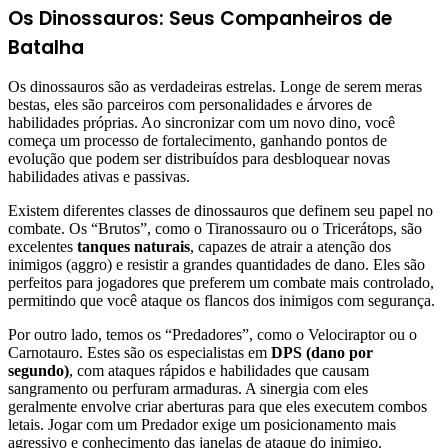
Os Dinossauros: Seus Companheiros de
Batalha
Os dinossauros são as verdadeiras estrelas. Longe de serem meras
bestas, eles são parceiros com personalidades e árvores de
habilidades próprias. Ao sincronizar com um novo dino, você
começa um processo de fortalecimento, ganhando pontos de
evolução que podem ser distribuídos para desbloquear novas
habilidades ativas e passivas.
Existem diferentes classes de dinossauros que definem seu papel no
combate. Os “Brutos”, como o Tiranossauro ou o Tricerátops, são
excelentes
tanques naturais
, capazes de atrair a atenção dos
inimigos (aggro) e resistir a grandes quantidades de dano. Eles são
perfeitos para jogadores que preferem um combate mais controlado,
permitindo que você ataque os flancos dos inimigos com segurança.
Por outro lado, temos os “Predadores”, como o Velociraptor ou o
Carnotauro. Estes são os especialistas em
DPS (dano por
segundo)
, com ataques rápidos e habilidades que causam
sangramento ou perfuram armaduras. A sinergia com eles
geralmente envolve criar aberturas para que eles executem combos
letais. Jogar com um Predador exige um posicionamento mais
agressivo e conhecimento das janelas de ataque do inimigo.