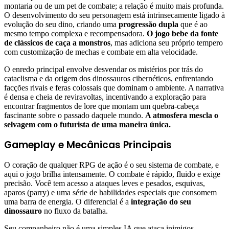
montaria ou de um pet de combate; a relação é muito mais profunda.
O desenvolvimento do seu personagem está intrinsecamente ligado à
evolução do seu dino, criando uma
progressão dupla
que é ao
mesmo tempo complexa e recompensadora.
O jogo bebe da fonte
de clássicos de caça a monstros
, mas adiciona seu próprio tempero
com customização de mechas e combate em alta velocidade.
O enredo principal envolve desvendar os mistérios por trás do
cataclisma e da origem dos dinossauros cibernéticos, enfrentando
facções rivais e feras colossais que dominam o ambiente. A narrativa
é densa e cheia de reviravoltas, incentivando a exploração para
encontrar fragmentos de lore que montam um quebra-cabeça
fascinante sobre o passado daquele mundo.
A atmosfera mescla o
selvagem com o futurista de uma maneira única.
Gameplay e Mecânicas Principais
O coração de qualquer RPG de ação é o seu sistema de combate, e
aqui o jogo brilha intensamente. O combate é rápido, fluido e exige
precisão. Você tem acesso a ataques leves e pesados, esquivas,
aparos (parry) e uma série de habilidades especiais que consomem
uma barra de energia. O diferencial é a
integração do seu
dinossauro
no fluxo da batalha.
Seu companheiro não é uma simples IA que ataca inimigos