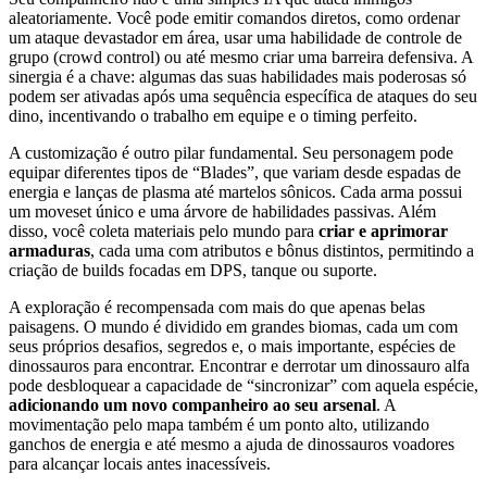
aleatoriamente. Você pode emitir comandos diretos, como ordenar
um ataque devastador em área, usar uma habilidade de controle de
grupo (crowd control) ou até mesmo criar uma barreira defensiva. A
sinergia é a chave: algumas das suas habilidades mais poderosas só
podem ser ativadas após uma sequência específica de ataques do seu
dino, incentivando o trabalho em equipe e o timing perfeito.
A customização é outro pilar fundamental. Seu personagem pode
equipar diferentes tipos de “Blades”, que variam desde espadas de
energia e lanças de plasma até martelos sônicos. Cada arma possui
um moveset único e uma árvore de habilidades passivas. Além
disso, você coleta materiais pelo mundo para
criar e aprimorar
armaduras
, cada uma com atributos e bônus distintos, permitindo a
criação de builds focadas em DPS, tanque ou suporte.
A exploração é recompensada com mais do que apenas belas
paisagens. O mundo é dividido em grandes biomas, cada um com
seus próprios desafios, segredos e, o mais importante, espécies de
dinossauros para encontrar. Encontrar e derrotar um dinossauro alfa
pode desbloquear a capacidade de “sincronizar” com aquela espécie,
adicionando um novo companheiro ao seu arsenal
. A
movimentação pelo mapa também é um ponto alto, utilizando
ganchos de energia e até mesmo a ajuda de dinossauros voadores
para alcançar locais antes inacessíveis.