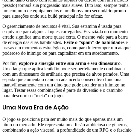
pesado) tornará sua progressão mais suave. Dito isso, sempre tenha
um conjunto de equipamentos e um dinossauro secundário pronto
para situações onde sua build principal não for eficaz.
O gerenciamento de recursos é vital. Sua estamina é usada para
esquivar e para alguns ataques carregados. Esvaziá-la no momento
errado significa uma morte quase certa. O mesmo vale para a barra
de energia das suas habilidades.
Evite o “spam” de habilidades
e
use-as em momentos estratégicos, como para interromper um ataque
poderoso do inimigo ou para capitalizar em um atordoamento.
Por fim,
explore a sinergia entre sua arma e seu dinossauro
.
Uma lança que aplica lentidão pode ser perfeitamente combinada
com um dinossauro de artilharia que precisa de alvos parados. Uma
espada que aumenta o dano a cada acerto consecutivo funciona
maravilhosamente com um dino que pode prender um inimigo no
lugar. Testar essas combinações é parte da diversão e o caminho
para descobrir o “meta” do jogo.
Uma Nova Era de Ação
O jogo se posiciona para ser muito mais do que apenas mais um
título no mercado. Ele representa uma fusão ambiciosa de gêneros,
combinando a ação visceral, a profundidade de um RPG e o fascínio