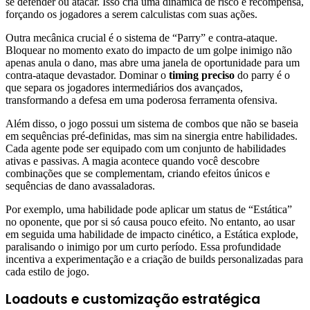
se defender ou atacar. Isso cria uma dinâmica de risco e recompensa,
forçando os jogadores a serem calculistas com suas ações.
Outra mecânica crucial é o sistema de “Parry” e contra-ataque.
Bloquear no momento exato do impacto de um golpe inimigo não
apenas anula o dano, mas abre uma janela de oportunidade para um
contra-ataque devastador. Dominar o
timing preciso
do parry é o
que separa os jogadores intermediários dos avançados,
transformando a defesa em uma poderosa ferramenta ofensiva.
Além disso, o jogo possui um sistema de combos que não se baseia
em sequências pré-definidas, mas sim na sinergia entre habilidades.
Cada agente pode ser equipado com um conjunto de habilidades
ativas e passivas. A magia acontece quando você descobre
combinações que se complementam, criando efeitos únicos e
sequências de dano avassaladoras.
Por exemplo, uma habilidade pode aplicar um status de “Estática”
no oponente, que por si só causa pouco efeito. No entanto, ao usar
em seguida uma habilidade de impacto cinético, a Estática explode,
paralisando o inimigo por um curto período. Essa profundidade
incentiva a experimentação e a criação de builds personalizadas para
cada estilo de jogo.
Loadouts e customização estratégica