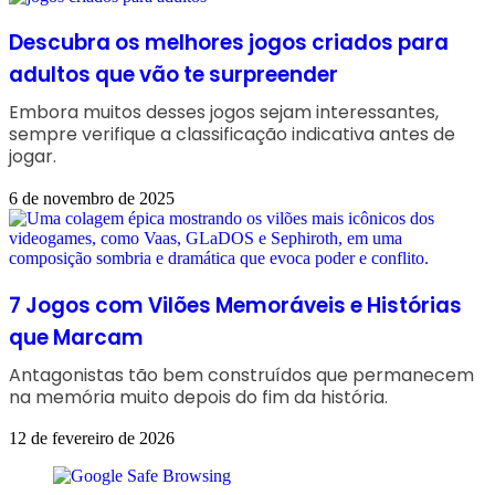
Descubra os melhores jogos criados para
adultos que vão te surpreender
Embora muitos desses jogos sejam interessantes,
sempre verifique a classificação indicativa antes de
jogar.
6 de novembro de 2025
7 Jogos com Vilões Memoráveis e Histórias
que Marcam
Antagonistas tão bem construídos que permanecem
na memória muito depois do fim da história.
12 de fevereiro de 2026