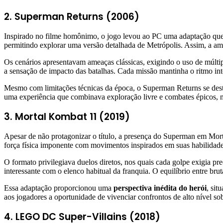
2. Superman Returns (2006)
Inspirado no filme homônimo, o jogo levou ao PC uma adaptação que b
permitindo explorar uma versão detalhada de Metrópolis. Assim, a a
Os cenários apresentavam ameaças clássicas, exigindo o uso de múltip
a sensação de impacto das batalhas. Cada missão mantinha o ritmo int
Mesmo com limitações técnicas da época, o Superman Returns se desta
uma experiência que combinava exploração livre e combates épicos, m
3. Mortal Kombat 11 (2019)
Apesar de não protagonizar o título, a presença do Superman em Mor
força física imponente com movimentos inspirados em suas habilidades
O formato privilegiava duelos diretos, nos quais cada golpe exigia pre
interessante com o elenco habitual da franquia. O equilíbrio entre brut
Essa adaptação proporcionou uma
perspectiva inédita do herói
, sit
aos jogadores a oportunidade de vivenciar confrontos de alto nível so
4. LEGO DC Super-Villains (2018)