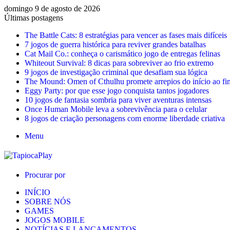
domingo 9 de agosto de 2026
Últimas postagens
The Battle Cats: 8 estratégias para vencer as fases mais difíceis
7 jogos de guerra histórica para reviver grandes batalhas
Cat Mail Co.: conheça o carismático jogo de entregas felinas
Whiteout Survival: 8 dicas para sobreviver ao frio extremo
9 jogos de investigação criminal que desafiam sua lógica
The Mound: Omen of Cthulhu promete arrepios do início ao fi
Eggy Party: por que esse jogo conquista tantos jogadores
10 jogos de fantasia sombria para viver aventuras intensas
Once Human Mobile leva a sobrevivência para o celular
8 jogos de criação personagens com enorme liberdade criativa
Menu
Procurar por
INÍCIO
SOBRE NÓS
GAMES
JOGOS MOBILE
NOTÍCIAS E LANÇAMENTOS