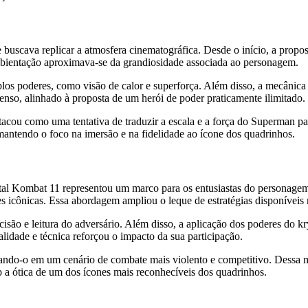
uscava replicar a atmosfera cinematográfica. Desde o início, a propos
mbientação aproximava-se da grandiosidade associada ao personagem.
los poderes, como visão de calor e superforça. Além disso, a mecânica
enso, alinhado à proposta de um herói de poder praticamente ilimitado.
cou como uma tentativa de traduzir a escala e a força do Superman para
antendo o foco na imersão e na fidelidade ao ícone dos quadrinhos.
tal Kombat 11 representou um marco para os entusiastas do personage
 icônicas. Essa abordagem ampliou o leque de estratégias disponíveis 
cisão e leitura do adversário. Além disso, a aplicação dos poderes do kr
alidade e técnica reforçou o impacto da sua participação.
uando-o em um cenário de combate mais violento e competitivo. Dessa 
b a ótica de um dos ícones mais reconhecíveis dos quadrinhos.