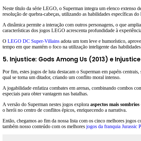
Neste título da série LEGO, o Superman integra um elenco extenso
resolução de quebra-cabeças, utilizando as habilidades específicas do 
A dinâmica permite a interação com outros personagens, o que amplia a
características dos jogos LEGO acrescenta profundidade à experiênci
O
LEGO DC Super-Villains
adota um tom leve e humorístico, aprov
tempo em que mantém o foco na utilização inteligente das habilidade
5. Injustice: Gods Among Us (2013) e Injustice
Por fim, estes jogos de luta destacam o Superman em papéis centrais,
qual se torna um ditador, criando um conflito moral intenso.
A jogabilidade enfatiza combates em arenas, combinando combos compl
especiais para obter vantagem nas batalhas.
A versão do Superman nestes jogos explora
aspectos mais sombrios
o herói no centro de conflitos épicos, enriquecendo a narrativa.
Então, chegamos ao fim da nossa lista com os cinco melhores jogos 
também nosso conteúdo com os melhores
jogos da franquia Jurassic 