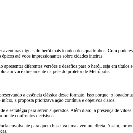
r aventuras dignas do herói mais icônico dos quadrinhos. Com podere
 épicos até voos impressionantes sobre cidades inteiras.
presentar diferentes versões e desafios para o herói, seja em títulos
olocam você diretamente na pele do protetor de Metrópolis.
 preservando a essência clássica desse formato. Isso porque, o jogad
 início, a proposta priorizava ação contínua e objetivos claros.
ade e estratégia para serem superados. Além disso, a presença de vilões
dor até confrontos decisivos.
ncia envolvente para quem buscava uma aventura direta. Assim, tornou-
ças.