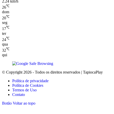
2.24 km/h
℃
26
dom
℃
20
seg
℃
17
ter
℃
24
qua
℃
32
qui
© Copyright 2026 - Todos os direitos reservados | TapiocaPlay
Política de privacidade
Política de Cookies
Termos de Uso
Contato
Botão Voltar ao topo