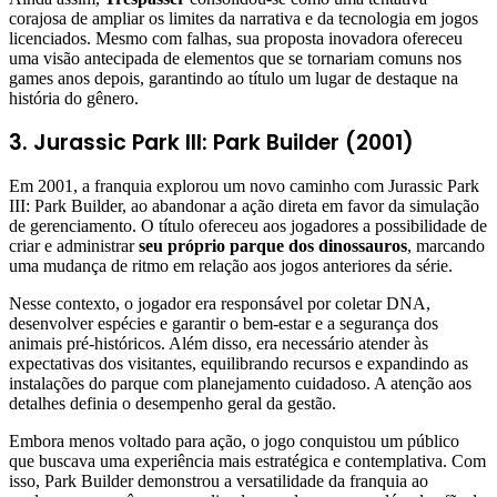
corajosa de ampliar os limites da narrativa e da tecnologia em jogos
licenciados. Mesmo com falhas, sua proposta inovadora ofereceu
uma visão antecipada de elementos que se tornariam comuns nos
games anos depois, garantindo ao título um lugar de destaque na
história do gênero.
3. Jurassic Park III: Park Builder (2001)
Em 2001, a franquia explorou um novo caminho com Jurassic Park
III: Park Builder, ao abandonar a ação direta em favor da simulação
de gerenciamento. O título ofereceu aos jogadores a possibilidade de
criar e administrar
seu próprio parque dos dinossauros
, marcando
uma mudança de ritmo em relação aos jogos anteriores da série.
Nesse contexto, o jogador era responsável por coletar DNA,
desenvolver espécies e garantir o bem-estar e a
segurança dos
animais pré-históricos. Além disso, era necessário atender às
expectativas dos visitantes, equilibrando recursos e expandindo as
instalações do parque com planejamento cuidadoso. A atenção aos
detalhes definia o desempenho geral da gestão.
Embora menos voltado para ação, o jogo conquistou um público
que buscava uma experiência mais estratégica e contemplativa. Com
isso, Park Builder demonstrou a versatilidade da franquia ao