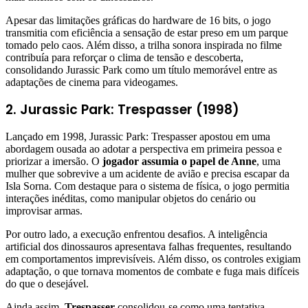
Apesar das limitações gráficas do hardware de 16 bits, o jogo
transmitia com eficiência a sensação de estar preso em um parque
tomado pelo caos. Além disso, a trilha sonora inspirada no filme
contribuía para reforçar o clima de tensão e descoberta,
consolidando Jurassic Park como um título memorável entre as
adaptações de cinema para videogames.
2. Jurassic Park: Trespasser (1998)
Lançado em 1998, Jurassic Park: Trespasser apostou em uma
abordagem ousada ao adotar a perspectiva em primeira pessoa e
priorizar a imersão. O
jogador assumia o papel de Anne
, uma
mulher que sobrevive a um acidente de avião e precisa escapar da
Isla Sorna. Com destaque para o sistema de física, o jogo permitia
interações inéditas, como manipular objetos do cenário ou
improvisar armas.
Por outro lado, a execução enfrentou desafios. A inteligência
artificial dos dinossauros apresentava falhas frequentes, resultando
em comportamentos imprevisíveis. Além disso, os controles exigiam
adaptação, o que tornava momentos de combate e fuga mais difíceis
do que o desejável.
Ainda assim,
Trespasser
consolidou-se como uma tentativa