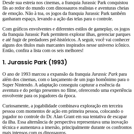
Desde sua estreia nos cinemas, a franquia Jurassic Park conquistou
fãs ao redor do mundo com dinossauros realistas e aventuras cheias
de emoção. Não à toa, os jogos da franquia Jurassic Park também
ganharam espaço, levando a ação das telas para o controle.
Com gráficos envolventes e diferentes estilos de gameplay, os jogos
da franquia Jurassic Park permitem explorar ilhas, gerenciar parques
e até fugir de predadores pré-históricos. A seguir, você vai conhecer
alguns dos títulos mais marcantes inspirados nesse universo icônico.
Então, confira a lista com os seis melhores!
1. Jurassic Park (1993)
O ano de 1993 marcou a expansão da franquia
Jurassic Park
para
além dos cinemas, com o lançamento de um jogo homônimo para o
Super Nintendo. A adaptação conseguiu capturar a essência da
aventura e do perigo presentes no filme, oferecendo uma experiência
envolvente para os jogadores da época.
Curiosamente, a jogabilidade combinava exploração em terceira
pessoa com momentos de ação em primeira pessoa, colocando o
jogador no controle do Dr. Alan Grant em sua tentativa de escapar
da ilha. Essa alternância de perspectiva representava uma inovação
técnica e aumentava a imersão, principalmente durante os confrontos
mais intensos com os dinossauros.