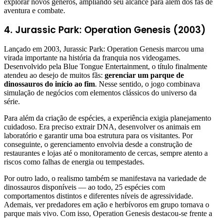
explorar novos gêneros, ampliando seu alcance para além dos fãs de
aventura e combate.
4. Jurassic Park: Operation Genesis (2003)
Lançado em 2003, Jurassic Park: Operation Genesis marcou uma
virada importante na história da franquia nos videogames.
Desenvolvido pela Blue Tongue Entertainment, o título finalmente
atendeu ao desejo de muitos fãs:
gerenciar um parque de
dinossauros do início ao fim
. Nesse sentido, o jogo combinava
simulação de negócios com elementos clássicos do universo da
série.
Para além da criação de espécies, a experiência exigia planejamento
cuidadoso. Era preciso extrair DNA, desenvolver os animais em
laboratório e garantir uma boa estrutura para os visitantes. Por
conseguinte, o gerenciamento envolvia desde a construção de
restaurantes e lojas até o monitoramento de cercas, sempre atento a
riscos como falhas de energia ou tempestades.
Por outro lado, o realismo também se manifestava na variedade de
dinossauros disponíveis — ao todo, 25 espécies com
comportamentos distintos e diferentes níveis de agressividade.
Ademais, ver predadores em ação e herbívoros em grupo tornava o
parque mais vivo. Com isso, Operation Genesis destacou-se frente a