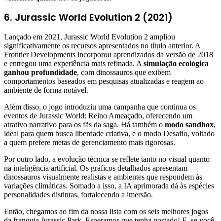
6. Jurassic World Evolution 2 (2021)
Lançado em 2021, Jurassic World Evolution 2 ampliou
significativamente os recursos apresentados no título anterior. A
Frontier Developments incorporou aprendizados da versão de 2018
e entregou uma experiência mais refinada. A
simulação ecológica
ganhou profundidade
, com dinossauros que exibem
comportamentos baseados em pesquisas atualizadas e reagem ao
ambiente de forma notável.
Além disso, o jogo introduziu uma campanha que continua os
eventos de Jurassic World: Reino Ameaçado, oferecendo um
atrativo narrativo para os fãs da saga. Há também o
modo sandbox
,
ideal para quem busca liberdade criativa, e o modo Desafio, voltado
a quem prefere metas de gerenciamento mais rigorosas.
Por outro lado, a evolução técnica se reflete tanto no visual quanto
na inteligência artificial. Os gráficos detalhados apresentam
dinossauros visualmente realistas e ambientes que respondem às
variações climáticas. Somado a isso, a IA aprimorada dá às espécies
personalidades distintas, fortalecendo a imersão.
Então, chegamos ao fim da nossa lista com os seis melhores jogos
da franquia Jurassic Park. Esperamos que tenha gostado! E, se você