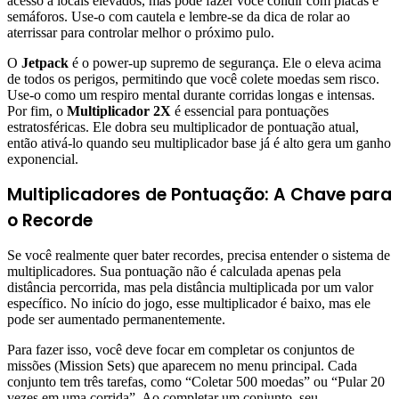
acesso a locais elevados, mas pode fazer você colidir com placas e
semáforos. Use-o com cautela e lembre-se da dica de rolar ao
aterrissar para controlar melhor o próximo pulo.
O
Jetpack
é o power-up supremo de segurança. Ele o eleva acima
de todos os perigos, permitindo que você colete moedas sem risco.
Use-o como um respiro mental durante corridas longas e intensas.
Por fim, o
Multiplicador 2X
é essencial para pontuações
estratosféricas. Ele dobra seu multiplicador de pontuação atual,
então ativá-lo quando seu multiplicador base já é alto gera um ganho
exponencial.
Multiplicadores de Pontuação: A Chave para
o Recorde
Se você realmente quer bater recordes, precisa entender o sistema de
multiplicadores. Sua pontuação não é calculada apenas pela
distância percorrida, mas pela distância multiplicada por um valor
específico. No início do jogo, esse multiplicador é baixo, mas ele
pode ser aumentado permanentemente.
Para fazer isso, você deve focar em completar os conjuntos de
missões (Mission Sets) que aparecem no menu principal. Cada
conjunto tem três tarefas, como “Coletar 500 moedas” ou “Pular 20
vezes em uma corrida”. Ao completar um conjunto, seu