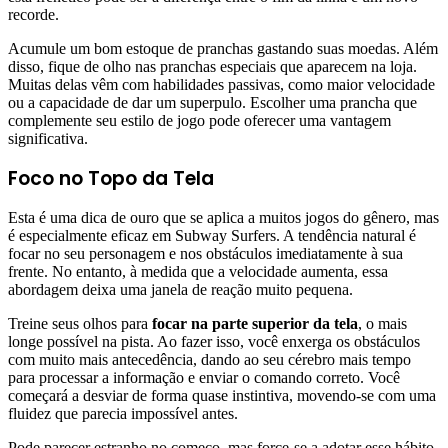
recorde.
Acumule um bom estoque de pranchas gastando suas moedas. Além
disso, fique de olho nas pranchas especiais que aparecem na loja.
Muitas delas vêm com habilidades passivas, como maior velocidade
ou a capacidade de dar um superpulo. Escolher uma prancha que
complemente seu estilo de jogo pode oferecer uma vantagem
significativa.
Foco no Topo da Tela
Esta é uma dica de ouro que se aplica a muitos jogos do gênero, mas
é especialmente eficaz em Subway Surfers. A tendência natural é
focar no seu personagem e nos obstáculos imediatamente à sua
frente. No entanto, à medida que a velocidade aumenta, essa
abordagem deixa uma janela de reação muito pequena.
Treine seus olhos para
focar na parte superior da tela
, o mais
longe possível na pista. Ao fazer isso, você enxerga os obstáculos
com muito mais antecedência, dando ao seu cérebro mais tempo
para processar a informação e enviar o comando correto. Você
começará a desviar de forma quase instintiva, movendo-se com uma
fluidez que parecia impossível antes.
Pode parecer estranho no começo, mas force-se a adotar esse hábito.