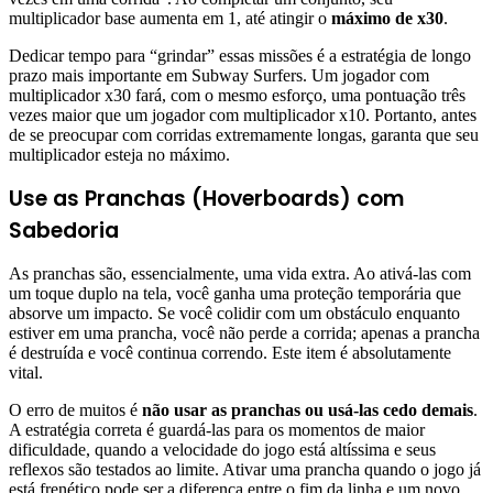
multiplicador base aumenta em 1, até atingir o
máximo de x30
.
Dedicar tempo para “grindar” essas missões é a estratégia de longo
prazo mais importante em Subway Surfers. Um jogador com
multiplicador x30 fará, com o mesmo esforço, uma pontuação três
vezes maior que um jogador com multiplicador x10. Portanto, antes
de se preocupar com corridas extremamente longas, garanta que seu
multiplicador esteja no máximo.
Use as Pranchas (Hoverboards) com
Sabedoria
As pranchas são, essencialmente, uma vida extra. Ao ativá-las com
um toque duplo na tela, você ganha uma proteção temporária que
absorve um impacto. Se você colidir com um obstáculo enquanto
estiver em uma prancha, você não perde a corrida; apenas a prancha
é destruída e você continua correndo. Este item é absolutamente
vital.
O erro de muitos é
não usar as pranchas ou usá-las cedo demais
.
A estratégia correta é guardá-las para os momentos de maior
dificuldade, quando a velocidade do jogo está altíssima e seus
reflexos são testados ao limite. Ativar uma prancha quando o jogo já
está frenético pode ser a diferença entre o fim da linha e um novo