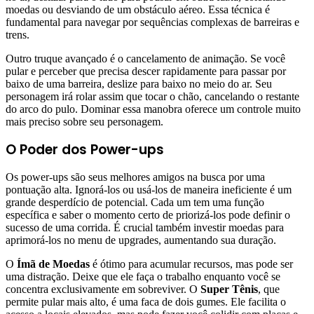
moedas ou desviando de um obstáculo aéreo. Essa técnica é
fundamental para navegar por sequências complexas de barreiras e
trens.
Outro truque avançado é o cancelamento de animação. Se você
pular e perceber que precisa descer rapidamente para passar por
baixo de uma barreira, deslize para baixo no meio do ar. Seu
personagem irá rolar assim que tocar o chão, cancelando o restante
do arco do pulo. Dominar essa manobra oferece um controle muito
mais preciso sobre seu personagem.
O Poder dos Power-ups
Os power-ups são seus melhores amigos na busca por uma
pontuação alta. Ignorá-los ou usá-los de maneira ineficiente é um
grande desperdício de potencial. Cada um tem uma função
específica e saber o momento certo de priorizá-los pode definir o
sucesso de uma corrida. É crucial também investir moedas para
aprimorá-los no menu de upgrades, aumentando sua duração.
O
Ímã de Moedas
é ótimo para acumular recursos, mas pode ser
uma distração. Deixe que ele faça o trabalho enquanto você se
concentra exclusivamente em sobreviver. O
Super Tênis
, que
permite pular mais alto, é uma faca de dois gumes. Ele facilita o