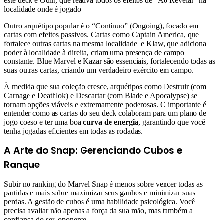
este deck é Odin, que reativa todos os efeitos de “Ao Revelar” na
localidade onde é jogado.
Outro arquétipo popular é o “Contínuo” (Ongoing), focado em
cartas com efeitos passivos. Cartas como Captain America, que
fortalece outras cartas na mesma localidade, e Klaw, que adiciona
poder à localidade à direita, criam uma presença de campo
constante. Blue Marvel e Kazar são essenciais, fortalecendo todas as
suas outras cartas, criando um verdadeiro exército em campo.
À medida que sua coleção cresce, arquétipos como Destruir (com
Carnage e Deathlok) e Descartar (com Blade e Apocalypse) se
tornam opções viáveis e extremamente poderosas. O importante é
entender como as cartas do seu deck colaboram para um plano de
jogo coeso e ter uma boa
curva de energia
, garantindo que você
tenha jogadas eficientes em todas as rodadas.
A Arte do Snap: Gerenciando Cubos e
Ranque
Subir no ranking do Marvel Snap é menos sobre vencer todas as
partidas e mais sobre maximizar seus ganhos e minimizar suas
perdas. A gestão de cubos é uma habilidade psicológica. Você
precisa avaliar não apenas a força da sua mão, mas também a
confiança do seu oponente.