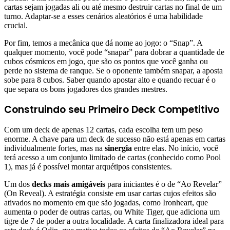
cartas sejam jogadas ali ou até mesmo destruir cartas no final de um
turno. Adaptar-se a esses cenários aleatórios é uma habilidade
crucial.
Por fim, temos a mecânica que dá nome ao jogo: o “Snap”. A
qualquer momento, você pode “snapar” para dobrar a quantidade de
cubos cósmicos em jogo, que são os pontos que você ganha ou
perde no sistema de ranque. Se o oponente também snapar, a aposta
sobe para 8 cubos. Saber quando apostar alto e quando recuar é o
que separa os bons jogadores dos grandes mestres.
Construindo seu Primeiro Deck Competitivo
Com um deck de apenas 12 cartas, cada escolha tem um peso
enorme. A chave para um deck de sucesso não está apenas em cartas
individualmente fortes, mas na
sinergia
entre elas. No início, você
terá acesso a um conjunto limitado de cartas (conhecido como Pool
1), mas já é possível montar arquétipos consistentes.
Um dos
decks mais amigáveis
para iniciantes é o de “Ao Revelar”
(On Reveal). A estratégia consiste em usar cartas cujos efeitos são
ativados no momento em que são jogadas, como Ironheart, que
aumenta o poder de outras cartas, ou White Tiger, que adiciona um
tigre de 7 de poder a outra localidade. A carta finalizadora ideal para