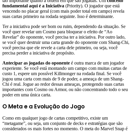
tão importante quanto a ordem em que são jogadas. Um
conceito
fundamental aqui é a
Iniciativa
(Priority). O jogador que está
vencendo no placar geral (com mais poder total em campo) revela
suas cartas primeiro na rodada seguinte. Isso é determinante.
Ter a iniciativa pode ser bom ou ruim, dependendo da situação. Se
você quer revelar um Cosmo para bloquear o efeito de “Ao
Revelar” do oponente, você precisa ter a iniciativa. Por outro lado,
se você quer destruir uma carta grande do oponente com Shang-Chi,
você precisa que ele revele a carta dele primeiro, ou seja, você
precisa perder a iniciativa de propósito.
Antecipar as jogadas do oponente
é outra marca de um jogador
experiente. Se você está montando um campo com muitas cartas de
custo 1, espere um possível Killmonger na rodada final. Se você
jogou uma carta com mais de 9 de poder, a ameaça de um Shang-
Chi é real. Jogue ao redor dessas ameaças, protegendo suas cartas
importantes com Cosmo ou Armor, ou não concentrando todo o seu
poder em uma única carta.
O Meta e a Evolução do Jogo
Como em qualquer jogo de cartas competitivo, existe um
“metagame”, ou seja, um conjunto de decks e estratégias que são
considerados os mais fortes no momento. O meta do Marvel Snap é