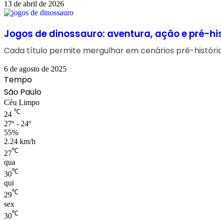
13 de abril de 2026
Jogos de dinossauro: aventura, ação e pré-hi
Cada título permite mergulhar em cenários pré-histórico
6 de agosto de 2025
Tempo
São Paulo
Céu Limpo
℃
24
27º - 24º
55%
2.24 km/h
℃
27
qua
℃
30
qui
℃
29
sex
℃
30