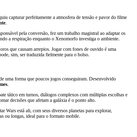
uiu capturar perfeitamente a atmosfera de tensão e pavor do filme
nte
.
sponsável pela conversão, fez um trabalho magistral ao adaptar os
dendo a respiração enquanto o Xenomorfo investiga o ambiente.
onoros que causam arrepios. Jogar com fones de ouvido é uma
ode, sim, ser traduzida fielmente para o bolso.
e uma forma que poucos jogos conseguiram. Desenvolvido
ames
.
te tático em turnos, diálogos complexos com múltiplas escolhas e
ar decisões que afetam a galáxia é o ponto alto.
ar Wars está ali, com seus diversos planetas para explorar,
s ou longas, ideal para o formato mobile.