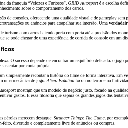
lina da franquia “Velozes e Furiosos”,
GRID Autosport
é a escolha defi
 conhecimento sobre o comportamento dos carros.
rsão de consoles, oferecendo uma qualidade visual e de gameplay sem pr
crotransações ou anúncios para atrapalhar sua imersão. Uma
verdadeir
e turismo com carros batendo porta com porta até a precisão dos monopo
o que se pode chegar de uma experiência de corrida de console em um disp
ficos
exa. O sucesso depende de encontrar um equilíbrio delicado: o jogo prec
 sustentar por conta própria.
am simplesmente recontar a história do filme de forma interativa. Em 
 em uma mecânica de jogo.
Alien: Isolation
focou no terror e na furtivid
utosport
mostram que um modelo de negócio justo, focado na qualidad
ncentivar gastos. É essa filosofia que separa os grandes jogos das tenta
ras pérolas merecem destaque.
Stranger Things: The Game
, por exempl
-feito, divertido e completamente livre de anúncios ou compras.