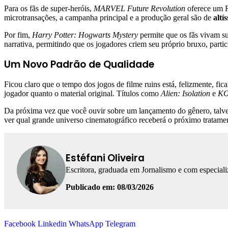
Para os fãs de super-heróis,
MARVEL Future Revolution
oferece um R
microtransações, a campanha principal e a produção geral são de
altí
Por fim,
Harry Potter: Hogwarts Mystery
permite que os fãs vivam su
narrativa, permitindo que os jogadores criem seu próprio bruxo, part
Um Novo Padrão de Qualidade
Ficou claro que o tempo dos jogos de filme ruins está, felizmente, fic
jogador quanto o material original. Títulos como
Alien: Isolation
e
K
Da próxima vez que você ouvir sobre um lançamento do gênero, talvez
ver qual grande universo cinematográfico receberá o próximo tratam
Estéfani Oliveira
Escritora, graduada em Jornalismo e com especial
Publicado em: 08/03/2026
Facebook
Linkedin
WhatsApp
Telegram