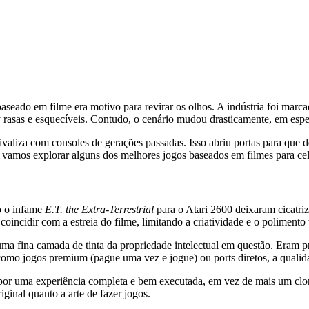
eado em filme era motivo para revirar os olhos. A indústria foi marcad
 rasas e esquecíveis. Contudo, o cenário mudou drasticamente, em espe
liza com consoles de gerações passadas. Isso abriu portas para que de
, vamos explorar alguns dos melhores jogos baseados em filmes para ce
o o infame
E.T. the Extra-Terrestrial
para o Atari 2600 deixaram cicatri
ncidir com a estreia do filme, limitando a criatividade e o polimento 
a fina camada de tinta da propriedade intelectual em questão. Eram pr
mo jogos premium (pague uma vez e jogue) ou ports diretos, a qualida
por uma experiência completa e bem executada, em vez de mais um cl
ginal quanto a arte de fazer jogos.