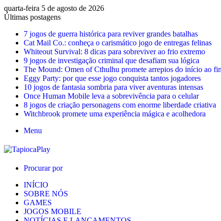
quarta-feira 5 de agosto de 2026
Últimas postagens
7 jogos de guerra histórica para reviver grandes batalhas
Cat Mail Co.: conheça o carismático jogo de entregas felinas
Whiteout Survival: 8 dicas para sobreviver ao frio extremo
9 jogos de investigação criminal que desafiam sua lógica
The Mound: Omen of Cthulhu promete arrepios do início ao fi
Eggy Party: por que esse jogo conquista tantos jogadores
10 jogos de fantasia sombria para viver aventuras intensas
Once Human Mobile leva a sobrevivência para o celular
8 jogos de criação personagens com enorme liberdade criativa
Witchbrook promete uma experiência mágica e acolhedora
Menu
Procurar por
INÍCIO
SOBRE NÓS
GAMES
JOGOS MOBILE
NOTÍCIAS E LANÇAMENTOS