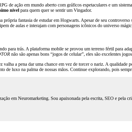
PG de ação em mundo aberto com gráficos espetaculares e um sistema
ssimo nível
para quem quer se sentir um Vingador.
a própria fantasia de estudar em Hogwarts. Apesar de seu controverso 
icipem de aulas e interajam com personagens icônicos do universo mágic
ando para trás. A plataforma mobile se provou um terreno fértil para ada
OTOR
não são apenas bons “jogos de celular”, eles são excelentes jogos,
 valha a pena dar uma chance em vez de torcer o nariz. A qualidade po
ento de luxo na palma de nossas mãos. Continue explorando, pois semp
ização em Neuromarketing. Sou apaixonada pela escrita, SEO e pela cri