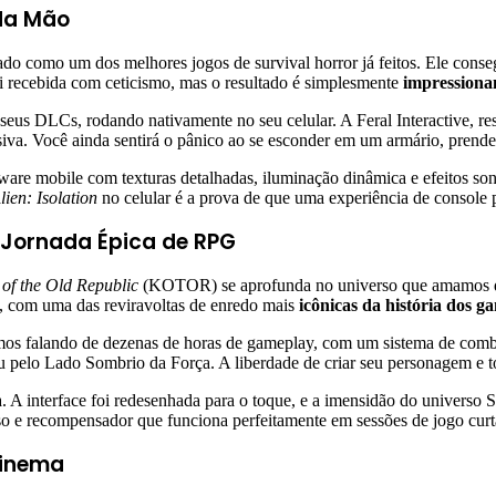
 da Mão
do como um dos melhores jogos de survival horror já feitos. Ele conseg
foi recebida com ceticismo, mas o resultado é simplesmente
impressiona
seus DLCs, rodando nativamente no seu celular. A Feral Interactive, re
ersiva. Você ainda sentirá o pânico ao se esconder em um armário, pren
ware mobile com texturas detalhadas, iluminação dinâmica e efeitos s
lien: Isolation
no celular é a prova de que uma experiência de console p
a Jornada Épica de RPG
 of the Old Republic
(KOTOR) se aprofunda no universo que amamos d
, com uma das reviravoltas de enredo mais
icônicas da história dos g
amos falando de dezenas de horas de gameplay, com um sistema de comba
pelo Lado Sombrio da Força. A liberdade de criar seu personagem e tom
 A interface foi redesenhada para o toque, e a imensidão do universo St
o e recompensador que funciona perfeitamente em sessões de jogo curta
Cinema