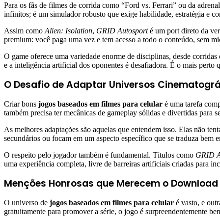
Para os fãs de filmes de corrida como “Ford vs. Ferrari” ou da adrena
infinitos; é um simulador robusto que exige habilidade, estratégia e
Assim como
Alien: Isolation
,
GRID Autosport
é um port direto da ve
premium: você paga uma vez e tem acesso a todo o conteúdo, sem mi
O game oferece uma variedade enorme de disciplinas, desde corridas d
e a inteligência artificial dos oponentes é desafiadora. É o mais pert
O Desafio de Adaptar Universos Cinematográ
Criar bons
jogos baseados em filmes para celular
é uma tarefa compl
também precisa ter mecânicas de gameplay sólidas e divertidas para se
As melhores adaptações são aquelas que entendem isso. Elas não tent
secundários ou focam em um aspecto específico que se traduza bem
O respeito pelo jogador também é fundamental. Títulos como
GRID A
uma experiência completa, livre de barreiras artificiais criadas para i
Menções Honrosas que Merecem o Download
O universo de
jogos baseados em filmes para celular
é vasto, e out
gratuitamente para promover a série, o jogo é surpreendentemente bem