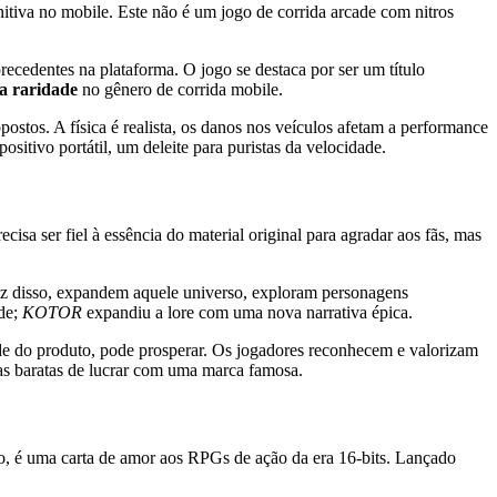
nitiva no mobile. Este não é um jogo de corrida arcade com nitros
ecedentes na plataforma. O jogo se destaca por ser um título
a raridade
no gênero de corrida mobile.
stos. A física é realista, os danos nos veículos afetam a performance
ositivo portátil, um deleite para puristas da velocidade.
isa ser fiel à essência do material original para agradar aos fãs, mas
vez disso, expandem aquele universo, exploram personagens
ade;
KOTOR
expandiu a lore com uma nova narrativa épica.
e do produto, pode prosperar. Os jogadores reconhecem e valorizam
tivas baratas de lucrar com uma marca famosa.
o, é uma carta de amor aos RPGs de ação da era 16-bits. Lançado