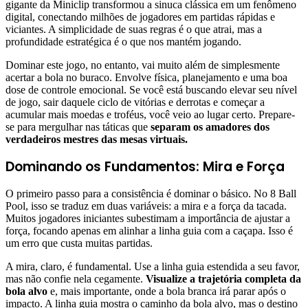
gigante da Miniclip transformou a sinuca clássica em um fenômeno
digital, conectando milhões de jogadores em partidas rápidas e
viciantes. A simplicidade de suas regras é o que atrai, mas a
profundidade estratégica é o que nos mantém jogando.
Dominar este jogo, no entanto, vai muito além de simplesmente
acertar a bola no buraco. Envolve física, planejamento e uma boa
dose de controle emocional. Se você está buscando elevar seu nível
de jogo, sair daquele ciclo de vitórias e derrotas e começar a
acumular mais moedas e troféus, você veio ao lugar certo. Prepare-
se para mergulhar nas táticas que
separam os amadores dos
verdadeiros mestres das mesas virtuais.
Dominando os Fundamentos: Mira e Força
O primeiro passo para a consistência é dominar o básico. No 8 Ball
Pool, isso se traduz em duas variáveis: a mira e a força da tacada.
Muitos jogadores iniciantes subestimam a importância de ajustar a
força, focando apenas em alinhar a linha guia com a caçapa. Isso é
um erro que custa muitas partidas.
A mira, claro, é fundamental. Use a linha guia estendida a seu favor,
mas não confie nela cegamente.
Visualize a trajetória completa da
bola alvo
e, mais importante, onde a bola branca irá parar após o
impacto. A linha guia mostra o caminho da bola alvo, mas o destino