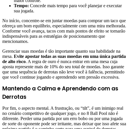
maior controle.
Tempo:
Concede mais tempo para você planejar e executar
sua jogada.
No início, concentre-se em juntar moedas para comprar um taco que
ofereça um bom equilíbrio, especialmente com uma mira melhorada.
Conforme você avança, tacos com mais pontos de efeito se tornarão
indispensáveis para as estratégias de posicionamento que
mencionamos.
Gerenciar suas moedas é tão importante quanto sua habilidade na
mesa.
Evite apostar todas as suas moedas em uma única partida
de alto risco
. A regra de ouro é nunca entrar em uma mesa cuja
aposta represente mais de 10% do seu total de moedas. Isso garante
que uma sequência de derrotas não leve você à falência, permitindo
que você continue jogando e aprendendo sem pressão excessiva.
Mantendo a Calma e Aprendendo com as
Derrotas
Por fim, o aspecto mental. A frustração, ou “tilt”, é um inimigo real
no cenário competitivo de qualquer jogo, e no 8 Ball Pool não é
diferente. Perder uma partida por um erro bobo ou por uma jogada
de sorte do oponente pode ser irritante, mas deixar que isso afete sua
próxima partida é o caminho certo para uma espiral de derrotas.