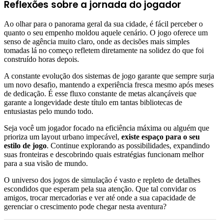
Reflexões sobre a jornada do jogador
Ao olhar para o panorama geral da sua cidade, é fácil perceber o
quanto o seu empenho moldou aquele cenário. O jogo oferece um
senso de agência muito claro, onde as decisões mais simples
tomadas lá no começo refletem diretamente na solidez do que foi
construído horas depois.
A constante evolução dos sistemas de jogo garante que sempre surja
um novo desafio, mantendo a experiência fresca mesmo após meses
de dedicação. É esse fluxo constante de metas alcançáveis que
garante a longevidade deste título em tantas bibliotecas de
entusiastas pelo mundo todo.
Seja você um jogador focado na eficiência máxima ou alguém que
prioriza um layout urbano impecável,
existe espaço para o seu
estilo de jogo
. Continue explorando as possibilidades, expandindo
suas fronteiras e descobrindo quais estratégias funcionam melhor
para a sua visão de mundo.
O universo dos jogos de simulação é vasto e repleto de detalhes
escondidos que esperam pela sua atenção. Que tal convidar os
amigos, trocar mercadorias e ver até onde a sua capacidade de
gerenciar o crescimento pode chegar nesta aventura?