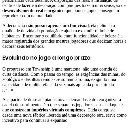
personalizar cada detalhe. A disposição das ruas, a instalação de
centros de lazer e a decoração com parques trazem uma sensação de
desenvolvimento real e orgânico
que poucos jogos conseguem
reproduzir com naturalidade.
A decoração
não possui apenas um fim visual
; ela delimita a
qualidade de vida da população e ajuda a expandir o limite de
habitantes. Encontrar o equilíbrio entre funcionalidade e beleza é a
marca registrada dos grandes mestres jogadores que dedicam horas a
decorar seus territórios.
Evoluindo no jogo a longo prazo
O progresso em Township é uma maratona, não uma corrida de
curta distância. Com o passar do tempo, as exigências das minas, do
zoológico e das ilhas remotas se somam à rotina, exigindo uma
capacidade de multitarefa cada vez mais aguçada por parte do
gestor.
A capacidade de se adaptar às novas demandas e de reorganizar a
cadeia de suprimentos é o que separa os jogadores casuais daqueles
que
constroem impérios virtuais complexos
. Cada conquista,
desde uma nova fábrica liberada até uma decoração rara, serve como
incentivo para continuar a expansão.