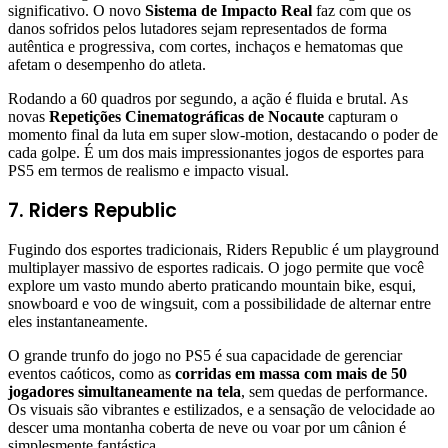
significativo. O novo
Sistema de Impacto Real
faz com que os
danos sofridos pelos lutadores sejam representados de forma
autêntica e progressiva, com cortes, inchaços e hematomas que
afetam o desempenho do atleta.
Rodando a 60 quadros por segundo, a ação é fluida e brutal. As
novas
Repetições Cinematográficas de Nocaute
capturam o
momento final da luta em super slow-motion, destacando o poder de
cada golpe. É um dos mais impressionantes jogos de esportes para
PS5 em termos de realismo e impacto visual.
7. Riders Republic
Fugindo dos esportes tradicionais, Riders Republic é um playground
multiplayer massivo de esportes radicais. O jogo permite que você
explore um vasto mundo aberto praticando mountain bike, esqui,
snowboard e voo de wingsuit, com a possibilidade de alternar entre
eles instantaneamente.
O grande trunfo do jogo no PS5 é sua capacidade de gerenciar
eventos caóticos, como as
corridas em massa com mais de 50
jogadores simultaneamente na tela
, sem quedas de performance.
Os visuais são vibrantes e estilizados, e a sensação de velocidade ao
descer uma montanha coberta de neve ou voar por um cânion é
simplesmente fantástica.