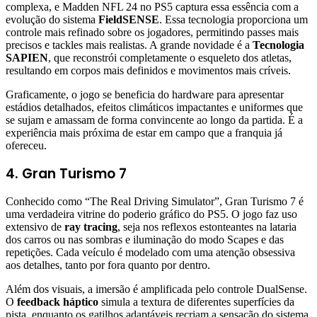
complexa, e Madden NFL 24 no PS5 captura essa essência com a
evolução do sistema
FieldSENSE
. Essa tecnologia proporciona um
controle mais refinado sobre os jogadores, permitindo passes mais
precisos e tackles mais realistas. A grande novidade é a
Tecnologia
SAPIEN
, que reconstrói completamente o esqueleto dos atletas,
resultando em corpos mais definidos e movimentos mais críveis.
Graficamente, o jogo se beneficia do hardware para apresentar
estádios detalhados, efeitos climáticos impactantes e uniformes que
se sujam e amassam de forma convincente ao longo da partida. É a
experiência mais próxima de estar em campo que a franquia já
ofereceu.
4. Gran Turismo 7
Conhecido como “The Real Driving Simulator”, Gran Turismo 7 é
uma verdadeira vitrine do poderio gráfico do PS5. O jogo faz uso
extensivo de
ray tracing
, seja nos reflexos estonteantes na lataria
dos carros ou nas sombras e iluminação do modo Scapes e das
repetições. Cada veículo é modelado com uma atenção obsessiva
aos detalhes, tanto por fora quanto por dentro.
Além dos visuais, a imersão é amplificada pelo controle DualSense.
O
feedback háptico
simula a textura de diferentes superfícies da
pista, enquanto os gatilhos adaptáveis recriam a sensação do sistema