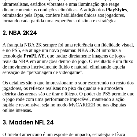
ultrarrealistas, estádios vibrantes e uma iluminação que reage
dinamicamente às condições climáticas. A adição dos
PlayStyles
,
otimizados pela Opta, confere habilidades únicas aos jogadores,
tornando cada partida uma experiência distinta e estratégica.
2. NBA 2K24
A franquia NBA 2K sempre foi uma referência em fidelidade visual,
e no PS5, ela atinge um novo patamar. NBA 2K24 introduz a
tecnologia
ProPLAY
, que traduz diretamente imagens de jogos
reais da NBA em animações dentro do jogo. O resultado é um fluxo
de movimento incrivelmente fluido e natural, eliminando aquela
sensação de “personagem de videogame”.
Os detalhes são o que impressionam: o suor escorrendo no rosto dos
jogadores, os reflexos realistas no piso da quadra e a atmosfera
elétrica das arenas são de tirar o fôlego. O poder do PS5 permite que
o jogo rode com uma performance impecável, mantendo a ação
rápida e responsiva, seja no modo MyCAREER ou nas disputas
online intensas.
3. Madden NFL 24
O futebol americano é um esporte de impacto, estratégia e física