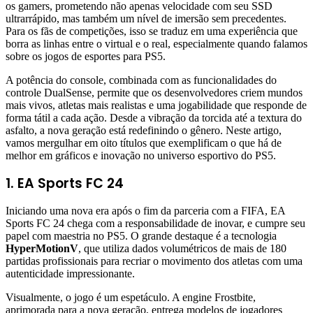
os gamers, prometendo não apenas velocidade com seu SSD
ultrarrápido, mas também um nível de imersão sem precedentes.
Para os fãs de competições, isso se traduz em uma experiência que
borra as linhas entre o virtual e o real, especialmente quando falamos
sobre os jogos de esportes para PS5.
A potência do console, combinada com as funcionalidades do
controle DualSense, permite que os desenvolvedores criem mundos
mais vivos, atletas mais realistas e uma jogabilidade que responde de
forma tátil a cada ação. Desde a vibração da torcida até a textura do
asfalto, a nova geração está redefinindo o gênero. Neste artigo,
vamos mergulhar em oito títulos que exemplificam o que há de
melhor em gráficos e inovação no universo esportivo do PS5.
1. EA Sports FC 24
Iniciando uma nova era após o fim da parceria com a FIFA, EA
Sports FC 24 chega com a responsabilidade de inovar, e cumpre seu
papel com maestria no PS5. O grande destaque é a tecnologia
HyperMotionV
, que utiliza dados volumétricos de mais de 180
partidas profissionais para recriar o movimento dos atletas com uma
autenticidade impressionante.
Visualmente, o jogo é um espetáculo. A engine Frostbite,
aprimorada para a nova geração, entrega modelos de jogadores