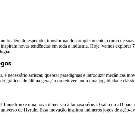
 muito além do esperado, transformando completamente o rumo de suas
nspiram novas tendências em toda a indústria. Hoje, vamos explorar
7
logia.
ogos
s, é necessário arriscar, quebrar paradigmas e introduzir mecânicas i
 gráficos de última geração ou reinventando uma jogabilidade clássica, 
of Time
trouxe uma nova dimensão à famosa série. O salto do 2D para o
universo de Hyrule. Essa inovação inspirou inúmeros jogos de ação-aven