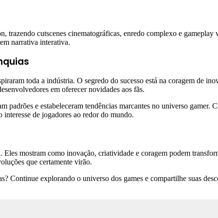
on, trazendo cutscenes cinematográficas, enredo complexo e gameplay v
m narrativa interativa.
nquias
spiraram toda a indústria. O segredo do sucesso está na coragem de ino
 desenvolvedores em oferecer novidades aos fãs.
am padrões e estabeleceram tendências marcantes no universo gamer. Co
 interesse de jogadores ao redor do mundo.
a. Eles mostram como inovação, criatividade e coragem podem transforma
voluções que certamente virão.
as? Continue explorando o universo dos games e compartilhe suas desc