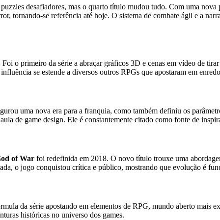
 e puzzles desafiadores, mas o quarto título mudou tudo. Com uma nova
or, tornando-se referência até hoje. O sistema de combate ágil e a narr
Foi o primeiro da série a abraçar gráficos 3D e cenas em vídeo de ti
influência se estende a diversos outros RPGs que apostaram em enredos
gurou uma nova era para a franquia, como também definiu os parâmetros
ra aula de game design. Ele é constantemente citado como fonte de insp
od of War
foi redefinida em 2018. O novo título trouxe uma abordagem
a, o jogo conquistou crítica e público, mostrando que evolução é fund
rmula da série apostando em elementos de RPG, mundo aberto mais exp
enturas históricas no universo dos games.