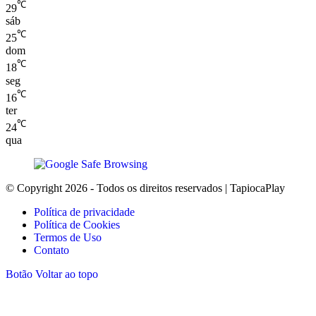
℃
29
sáb
℃
25
dom
℃
18
seg
℃
16
ter
℃
24
qua
© Copyright 2026 - Todos os direitos reservados | TapiocaPlay
Política de privacidade
Política de Cookies
Termos de Uso
Contato
Botão Voltar ao topo