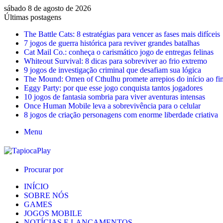
sábado 8 de agosto de 2026
Últimas postagens
The Battle Cats: 8 estratégias para vencer as fases mais difíceis
7 jogos de guerra histórica para reviver grandes batalhas
Cat Mail Co.: conheça o carismático jogo de entregas felinas
Whiteout Survival: 8 dicas para sobreviver ao frio extremo
9 jogos de investigação criminal que desafiam sua lógica
The Mound: Omen of Cthulhu promete arrepios do início ao fi
Eggy Party: por que esse jogo conquista tantos jogadores
10 jogos de fantasia sombria para viver aventuras intensas
Once Human Mobile leva a sobrevivência para o celular
8 jogos de criação personagens com enorme liberdade criativa
Menu
Procurar por
INÍCIO
SOBRE NÓS
GAMES
JOGOS MOBILE
NOTÍCIAS E LANÇAMENTOS