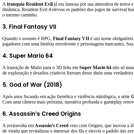
A
franquia Resident Evil
já era famosa por sua atmosfera de terror
dinâmica, Resident Evil 4 elevou os padrões dos jogos de survival horr
o mesmo caminho.
3. Final Fantasy VII
Quando o assunto é RPG,
Final Fantasy VII
é um nome obrigatório. 
jogadores com uma história envolvente e personagens marcantes. Sua 
4. Super Mario 64
A transição de Mario para o 3D feita em
Super Mario 64
não só inau
de exploração e desafios criativos fizeram desse título uma verdadei
5. God of War (2018)
Após anos focando em ação frenética e violência mitológica, a série
G
Com uma câmera mais próxima, narrativa profunda e gameplay renovad
6. Assassin’s Creed Origins
A reviravolta em
Assassin’s Creed
veio com Origins, que inovou a fó
de virada que revitalizou o interesse dos fãs e elevou o padrão das av