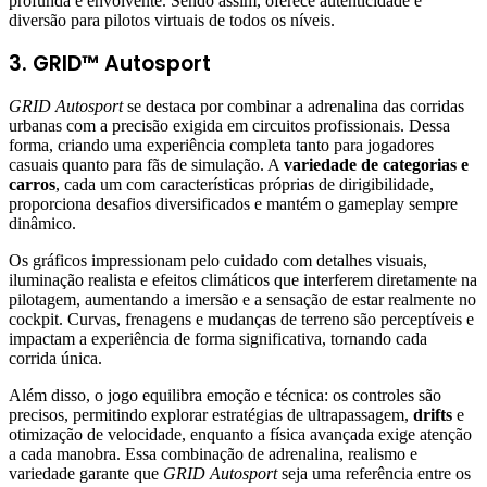
profunda e envolvente. Sendo assim, oferece autenticidade e
diversão para pilotos virtuais de todos os níveis.
3. GRID™ Autosport
GRID Autosport
se destaca por combinar a adrenalina das corridas
urbanas com a precisão exigida em circuitos profissionais. Dessa
forma, criando uma experiência completa tanto para jogadores
casuais quanto para fãs de simulação. A
variedade de categorias e
carros
, cada um com características próprias de dirigibilidade,
proporciona desafios diversificados e mantém o gameplay sempre
dinâmico.
Os gráficos impressionam pelo cuidado com detalhes visuais,
iluminação realista e efeitos climáticos que interferem diretamente na
pilotagem, aumentando a imersão e a sensação de estar realmente no
cockpit. Curvas, frenagens e mudanças de terreno são perceptíveis e
impactam a experiência de forma significativa, tornando cada
corrida única.
Além disso, o jogo equilibra emoção e técnica: os controles são
precisos, permitindo explorar estratégias de ultrapassagem,
drifts
e
otimização de velocidade, enquanto a física avançada exige atenção
a cada manobra. Essa combinação de adrenalina, realismo e
variedade garante que
GRID Autosport
seja uma referência entre os