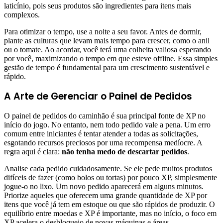
laticínio, pois seus produtos são ingredientes para itens mais
complexos.
Para otimizar o tempo, use a noite a seu favor. Antes de dormir,
plante as culturas que levam mais tempo para crescer, como o anil
ou o tomate. Ao acordar, você terá uma colheita valiosa esperando
por você, maximizando o tempo em que esteve offline. Essa simples
gestão de tempo é fundamental para um crescimento sustentável e
rápido.
A Arte de Gerenciar o Painel de Pedidos
O painel de pedidos do caminhão é sua principal fonte de XP no
início do jogo. No entanto, nem todo pedido vale a pena. Um erro
comum entre iniciantes é tentar atender a todas as solicitações,
esgotando recursos preciosos por uma recompensa medíocre. A
regra aqui é clara:
não tenha medo de descartar pedidos
.
Analise cada pedido cuidadosamente. Se ele pede muitos produtos
difíceis de fazer (como bolos ou tortas) por pouco XP, simplesmente
jogue-o no lixo. Um novo pedido aparecerá em alguns minutos.
Priorize aqueles que oferecem uma grande quantidade de XP por
itens que você já tem em estoque ou que são rápidos de produzir. O
equilíbrio entre moedas e XP é importante, mas no início, o foco em
XP acelera o desbloqueio de novas máquinas e áreas.