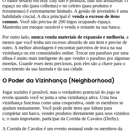
O maior desafio em Hay Day não é produzir, mas sim armazenar. O
espaço no silo (para colheitas) e no celeiro (para produtos e
ferramentas) é extremamente limitado. A gestão de inventário é uma
habilidade crucial. A dica principal é:
venda o excesso de itens
comuns
. Você não precisa de 200 trigos ocupando espaço.
Mantenha um estoque razoável e venda o restante na sua banca.
Por outro lado,
nunca venda materiais de expansão e melhoria
, a
menos que você tenha um excesso absurdo de um item e precise de
outro. A melhor abordagem é encontrar parceiros de troca na sua
vizinhança ou em comunidades online. Trocar um parafuso por uma
tábua é muito mais inteligente do que vender o parafuso por algumas
moedas. Guarde esses itens preciosos, pois eles são a chave para o
crescimento da sua fazenda e da sua cidade.
O Poder da Vizinhança (Neighborhood)
Jogar sozinho é possível, mas o verdadeiro potencial do jogo se
revela quando você se junta a uma vizinhança ativa. Uma boa
vizinhança funciona como uma cooperativa, onde os membros se
ajudam mutuamente. Você pode pedir itens que faltam para
completar um barco, vender produtos diretamente para seus vizinhos
e, o mais importante, participar da Corrida de Cavalos (Derby).
A Corrida de Cavalos é um evento semanal onde os membros da