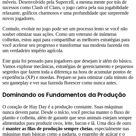
móveis. Desenvolvido pela Supercell, a mesma mente por trás de
sucessos como Clash of Clans, o jogo cativa pela sua jogabilidade
relaxante, gráficos charmosos e uma profundidade que surpreende
novos jogadores.
Contudo, evoluir no jogo pode ser um processo lento se você não
souber otimizar suas ações. Como um veterano de inúmeras
colheitas, estou aqui para compartilhar as melhores estratégias para
você acelerar seu progresso e transformar sua modesta fazenda em
um verdadeiro império agrícola.
Este guia foi pensado para jogadores que desejam ir além do básico.
Vamos explorar mecânicas, estratégias de gerenciamento e pequenos
segredos que fazem toda a diferença na hora de acumular pontos de
experiência (XP) e moedas. Prepare-se para otimizar cada minuto do
seu gameplay e ver sua fazenda florescer como nunca antes.
Dominando os Fundamentos da Produção
O coração de Hay Day é a produção constante. Suas máquinas
nunca devem parar. Desde o início, você precisa manter o fluxo de
plantio e colheita, além de garantir que seus animais estejam sempre
alimentados para produzir ovos, leite, bacon e lã. Uma dica de ouro
é
manter as filas de produção sempre cheias
, especialmente nas
máquinas mais básicas como a padaria, o engenho de açúcar e o