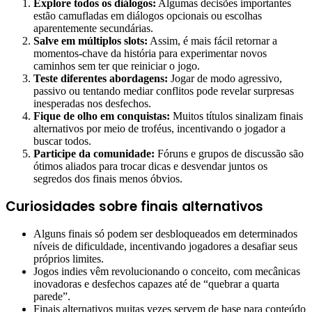
Explore todos os diálogos:
Algumas decisões importantes
estão camufladas em diálogos opcionais ou escolhas
aparentemente secundárias.
Salve em múltiplos slots:
Assim, é mais fácil retornar a
momentos-chave da história para experimentar novos
caminhos sem ter que reiniciar o jogo.
Teste diferentes abordagens:
Jogar de modo agressivo,
passivo ou tentando mediar conflitos pode revelar surpresas
inesperadas nos desfechos.
Fique de olho em conquistas:
Muitos títulos sinalizam finais
alternativos por meio de troféus, incentivando o jogador a
buscar todos.
Participe da comunidade:
Fóruns e grupos de discussão são
ótimos aliados para trocar dicas e desvendar juntos os
segredos dos finais menos óbvios.
Curiosidades sobre finais alternativos
Alguns finais só podem ser desbloqueados em determinados
níveis de dificuldade, incentivando jogadores a desafiar seus
próprios limites.
Jogos indies vêm revolucionando o conceito, com mecânicas
inovadoras e desfechos capazes até de “quebrar a quarta
parede”.
Finais alternativos muitas vezes servem de base para conteúdo