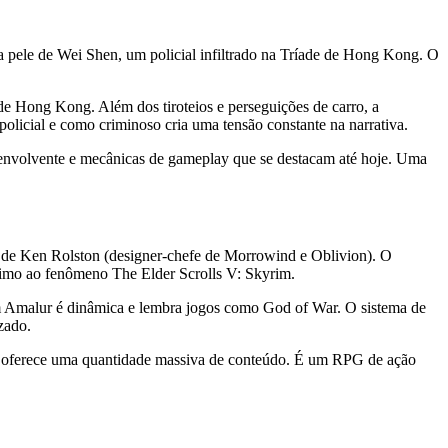
 pele de Wei Shen, um policial infiltrado na Tríade de Hong Kong. O
 de Hong Kong. Além dos tiroteios e perseguições de carro, a
olicial e como criminoso cria uma tensão constante na narrativa.
 envolvente e mecânicas de gameplay que se destacam até hoje. Uma
 de Ken Rolston (designer-chefe de Morrowind e Oblivion). O
ximo ao fenômeno The Elder Scrolls V: Skyrim.
m Amalur é dinâmica e lembra jogos como God of War. O sistema de
zado.
go oferece uma quantidade massiva de conteúdo. É um RPG de ação