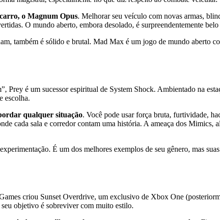
u carro, o Magnum Opus
. Melhorar seu veículo com novas armas, blind
vertidas. O mundo aberto, embora desolado, é surpreendentemente belo 
ham, também é sólido e brutal. Mad Max é um jogo de mundo aberto com
, Prey é um sucessor espiritual de System Shock. Ambientado na estaçã
e escolha.
bordar qualquer situação
. Você pode usar força bruta, furtividade, h
onde cada sala e corredor contam uma história. A ameaça dos Mimics, 
a experimentação. É um dos melhores exemplos de seu gênero, mas suas 
Games criou Sunset Overdrive, um exclusivo de Xbox One (posteriorme
seu objetivo é sobreviver com muito estilo.