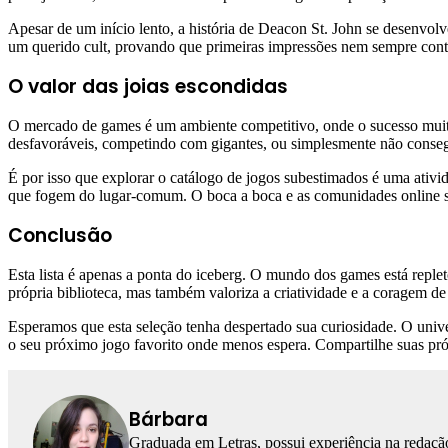
Apesar de um início lento, a história de Deacon St. John se desenvo
um querido cult, provando que primeiras impressões nem sempre conta
O valor das joias escondidas
O mercado de games é um ambiente competitivo, onde o sucesso muita
desfavoráveis, competindo com gigantes, ou simplesmente não consegu
É por isso que explorar o catálogo de jogos subestimados é uma ativi
que fogem do lugar-comum. O boca a boca e as comunidades online sã
Conclusão
Esta lista é apenas a ponta do iceberg. O mundo dos games está reple
própria biblioteca, mas também valoriza a criatividade e a coragem d
Esperamos que esta seleção tenha despertado sua curiosidade. O univ
o seu próximo jogo favorito onde menos espera. Compartilhe suas própr
Bárbara
Graduada em Letras, possui experiência na redação