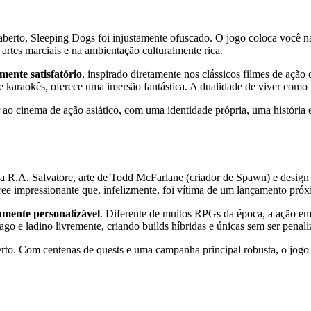
rto, Sleeping Dogs foi injustamente ofuscado. O jogo coloca você na
 artes marciais e na ambientação culturalmente rica.
ente satisfatório
, inspirado diretamente nos clássicos filmes de ação
 karaokês, oferece uma imersão fantástica. A dualidade de viver como p
o cinema de ação asiático, com uma identidade própria, uma história
 R.A. Salvatore, arte de Todd McFarlane (criador de Spawn) e design
e impressionante que, infelizmente, foi vítima de um lançamento pró
tamente personalizável
. Diferente de muitos RPGs da época, a ação e
ago e ladino livremente, criando builds híbridas e únicas sem ser penali
berto. Com centenas de quests e uma campanha principal robusta, o jo