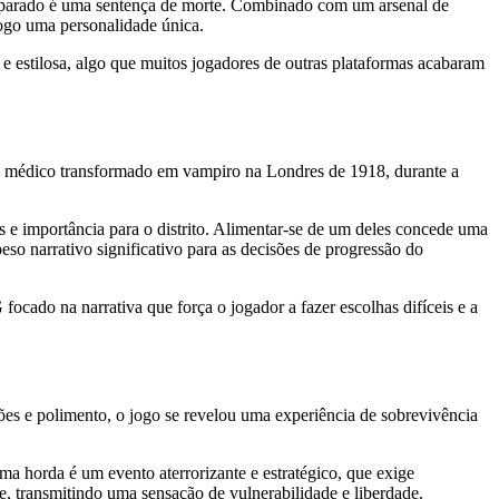
r parado é uma sentença de morte. Combinado com um arsenal de
jogo uma personalidade única.
e estilosa, algo que muitos jogadores de outras plataformas acabaram
m médico transformado em vampiro na Londres de 1918, durante a
s e importância para o distrito. Alimentar-se de um deles concede uma
so narrativo significativo para as decisões de progressão do
ado na narrativa que força o jogador a fazer escolhas difíceis e a
ões e polimento, o jogo se revelou uma experiência de sobrevivência
uma horda é um evento aterrorizante e estratégico, que exige
, transmitindo uma sensação de vulnerabilidade e liberdade.