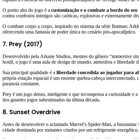
O ponto alto do jogo é a
customização e o combate a bordo do se
contra comboios inimigos são caóticas, explosivas e extremamente di
O combate corpo a corpo, inspirado no sistema da série Batman: Ark
oferecendo uma fantasia de poder única no cenário pós-apocalíptico.
7. Prey (2017)
Desenvolvido pela Arkane Studios, mestres do gênero “immersive sim”
hostil, o jogo é uma aula de design de mundo, atmosfera e liberdade d
Sua principal qualidade é a
liberdade concedida ao jogador para a
própria estação espacial é um enorme quebra-cabeça interconectado, 
paranoia constante.
Prey é um jogo denso, inteligente e que recompensa a curiosidade e 
dos grandes jogos subestimados da última década.
8. Sunset Overdrive
Antes de desenvolver o aclamado Marvel’s Spider-Man, a Insomniac 
cidade dominada por mutantes criados por um refrigerante energético, 