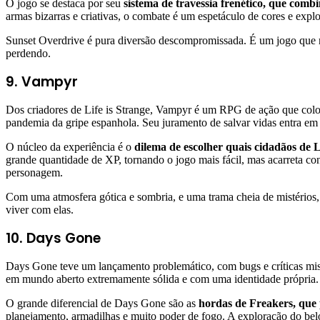
O jogo se destaca por seu
sistema de travessia frenético, que comb
armas bizarras e criativas, o combate é um espetáculo de cores e exp
Sunset Overdrive é pura diversão descompromissada. É um jogo que não
perdendo.
9. Vampyr
Dos criadores de Life is Strange, Vampyr é um RPG de ação que col
pandemia da gripe espanhola. Seu juramento de salvar vidas entra em 
O núcleo da experiência é o
dilema de escolher quais cidadãos de L
grande quantidade de XP, tornando o jogo mais fácil, mas acarreta co
personagem.
Com uma atmosfera gótica e sombria, e uma trama cheia de mistérios,
viver com elas.
10. Days Gone
Days Gone teve um lançamento problemático, com bugs e críticas mista
em mundo aberto extremamente sólida e com uma identidade própria.
O grande diferencial de Days Gone são as
hordas de Freakers, que
planejamento, armadilhas e muito poder de fogo. A exploração do bel