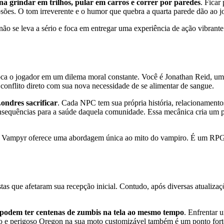
ina grindar em trilhos, pular em carros e correr por paredes
. Fica
losões. O tom irreverente e o humor que quebra a quarta parede dão ao 
 se leva a sério e foca em entregar uma experiência de ação vibrante 
oca o jogador em um dilema moral constante. Você é Jonathan Reid, u
conflito direto com sua nova necessidade de se alimentar de sangue.
ondres sacrificar
. Cada NPC tem sua própria história, relacionamento
nsequências para a saúde daquela comunidade. Essa mecânica cria um pe
 Vampyr oferece uma abordagem única ao mito do vampiro. É um RPG foc
s que afetaram sua recepção inicial. Contudo, após diversas atualizaç
 podem ter centenas de zumbis na tela ao mesmo tempo
. Enfrentar 
o e perigoso Oregon na sua moto customizável também é um ponto forte