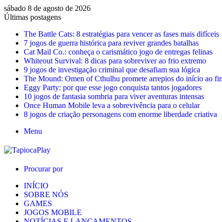
sábado 8 de agosto de 2026
Últimas postagens
The Battle Cats: 8 estratégias para vencer as fases mais difíceis
7 jogos de guerra histórica para reviver grandes batalhas
Cat Mail Co.: conheça o carismático jogo de entregas felinas
Whiteout Survival: 8 dicas para sobreviver ao frio extremo
9 jogos de investigação criminal que desafiam sua lógica
The Mound: Omen of Cthulhu promete arrepios do início ao fi
Eggy Party: por que esse jogo conquista tantos jogadores
10 jogos de fantasia sombria para viver aventuras intensas
Once Human Mobile leva a sobrevivência para o celular
8 jogos de criação personagens com enorme liberdade criativa
Menu
Procurar por
INÍCIO
SOBRE NÓS
GAMES
JOGOS MOBILE
NOTÍCIAS E LANÇAMENTOS