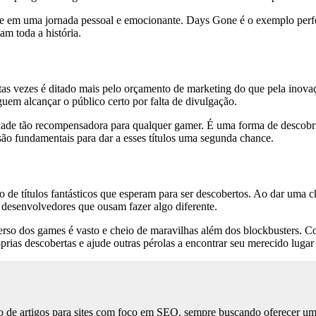
lve em uma jornada pessoal e emocionante. Days Gone é o exemplo perf
m toda a história.
s vezes é ditado mais pelo orçamento de marketing do que pela inovaç
em alcançar o público certo por falta de divulgação.
dade tão recompensadora para qualquer gamer. É uma forma de descobrir 
o fundamentais para dar a esses títulos uma segunda chance.
to de títulos fantásticos que esperam para ser descobertos. Ao dar uma
e desenvolvedores que ousam fazer algo diferente.
erso dos games é vasto e cheio de maravilhas além dos blockbusters. Co
ias descobertas e ajude outras pérolas a encontrar seu merecido lugar 
 de artigos para sites com foco em SEO, sempre buscando oferecer uma l