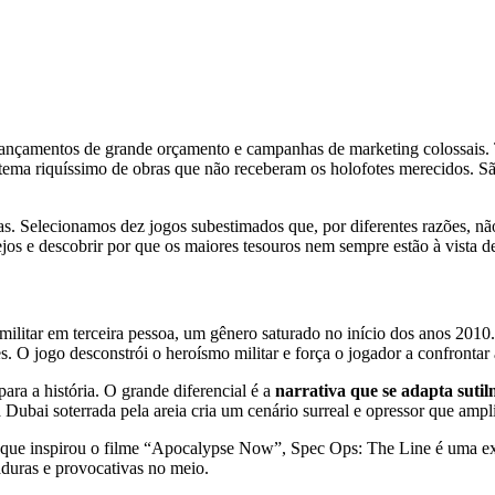
nçamentos de grande orçamento e campanhas de marketing colossais. 
sistema riquíssimo de obras que não receberam os holofotes merecidos. 
das. Selecionamos dez jogos subestimados que, por diferentes razões, n
jos e descobrir por que os maiores tesouros nem sempre estão à vista d
ilitar em terceira pessoa, um gênero saturado no início dos anos 2010
s. O jogo desconstrói o heroísmo militar e força o jogador a confrontar
ara a história. O grande diferencial é a
narrativa que se adapta sutil
ubai soterrada pela areia cria um cenário surreal e opressor que ampli
 que inspirou o filme “Apocalypse Now”, Spec Ops: The Line é uma e
aduras e provocativas no meio.