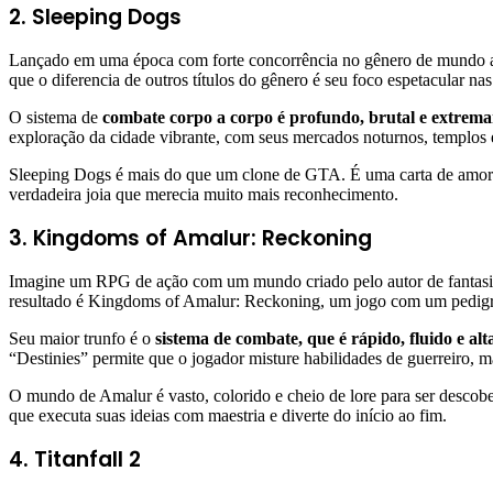
2. Sleeping Dogs
Lançado em uma época com forte concorrência no gênero de mundo abe
que o diferencia de outros títulos do gênero é seu foco espetacular nas
O sistema de
combate corpo a corpo é profundo, brutal e extremam
exploração da cidade vibrante, com seus mercados noturnos, templos e
Sleeping Dogs é mais do que um clone de GTA. É uma carta de amor a
verdadeira joia que merecia muito mais reconhecimento.
3. Kingdoms of Amalur: Reckoning
Imagine um RPG de ação com um mundo criado pelo autor de fantasia
resultado é Kingdoms of Amalur: Reckoning, um jogo com um pedigre
Seu maior trunfo é o
sistema de combate, que é rápido, fluido e al
“Destinies” permite que o jogador misture habilidades de guerreiro, m
O mundo de Amalur é vasto, colorido e cheio de lore para ser desco
que executa suas ideias com maestria e diverte do início ao fim.
4. Titanfall 2