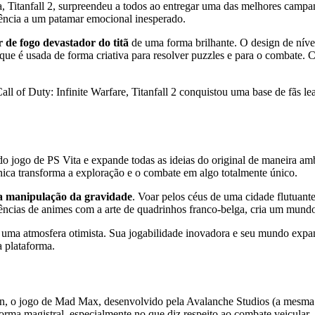
a, Titanfall 2, surpreendeu a todos ao entregar uma das melhores campan
iência a um patamar emocional inesperado.
 de fogo devastador do titã
de uma forma brilhante. O design de níve
e é usada de forma criativa para resolver puzzles e para o combate. C
 Call of Duty: Infinite Warfare, Titanfall 2 conquistou uma base de fã
o jogo de PS Vita e expande todas as ideias do original de maneira amb
nica transforma a exploração e o combate em algo totalmente único.
a manipulação da gravidade
. Voar pelos céus de uma cidade flutuant
fluências de animes com a arte de quadrinhos franco-belga, cria um mun
uma atmosfera otimista. Sua jogabilidade inovadora e seu mundo expan
a plataforma.
 o jogo de Mad Max, desenvolvido pela Avalanche Studios (a mesma de
orma magistral, especialmente no que diz respeito ao combate veicular.