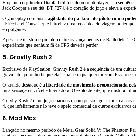
Enquanto o primeiro Titanfall foi focado no multiplayer, sua sequênci
Jack Cooper e seu titã, BT-7274, é o coração do jogo e eleva a exper
O gameplay combina a
agilidade do parkour do piloto com o poder
“Effect and Cause”, que introduz uma mecânica de viagem no tempo qu
empolgante.
Apesar de ter sido espremido entre os lançamentos de Battlefield 1 e
experiência que nenhum fã de FPS deveria perder.
5. Gravity Rush 2
Exclusivo de PlayStation, Gravity Rush 2 é a sequência de um cultuad
gravidade, permitindo que ela “caia” em qualquer direção. Essa mecâ
O grande destaque é a
liberdade de movimento proporcionada pel
uma sensação incrível e libertadora. O estilo de arte, que mistura in
Gravity Rush 2 é um jogo charmoso, com personagens carismáticos e 
4, que infelizmente não teve o apelo comercial de outros exclusivos d
6. Mad Max
Lançado no mesmo período de Metal Gear Solid V: The Phantom Pain,
captura a essência do universo pós-apocalíptico de George Miller de f