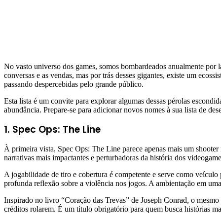
No vasto universo dos games, somos bombardeados anualmente por la
conversas e as vendas, mas por trás desses gigantes, existe um ecos
passando despercebidas pelo grande público.
Esta lista é um convite para explorar algumas dessas pérolas escondi
abundância. Prepare-se para adicionar novos nomes à sua lista de dese
1. Spec Ops: The Line
À primeira vista, Spec Ops: The Line parece apenas mais um shooter m
narrativas mais impactantes e perturbadoras da história dos videogame
A jogabilidade de tiro e cobertura é competente e serve como veículo p
profunda reflexão sobre a violência nos jogos. A ambientação em uma D
Inspirado no livro “Coração das Trevas” de Joseph Conrad, o mesmo
créditos rolarem. É um título obrigatório para quem busca histórias m