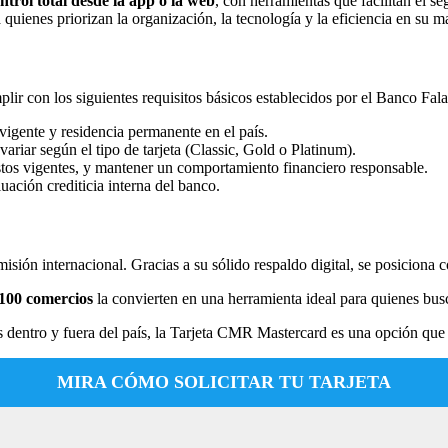
ntrol total desde la app o la web
, con herramientas que facilitan el s
quienes priorizan la organización, la tecnología y la eficiencia en su m
lir con los siguientes requisitos básicos establecidos por el Banco Fala
 vigente y residencia permanente en el país.
ariar según el tipo de tarjeta (Classic, Gold o Platinum).
stos vigentes, y mantener un comportamiento financiero responsable.
uación crediticia interna del banco.
ón internacional. Gracias a su sólido respaldo digital, se posiciona co
100 comercios
la convierten en una herramienta ideal para quienes bus
 dentro y fuera del país, la Tarjeta CMR Mastercard es una opción que 
MIRA CÓMO SOLICITAR TU TARJETA