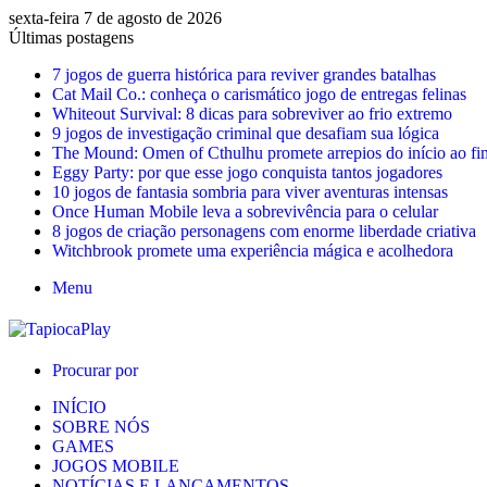
sexta-feira 7 de agosto de 2026
Últimas postagens
7 jogos de guerra histórica para reviver grandes batalhas
Cat Mail Co.: conheça o carismático jogo de entregas felinas
Whiteout Survival: 8 dicas para sobreviver ao frio extremo
9 jogos de investigação criminal que desafiam sua lógica
The Mound: Omen of Cthulhu promete arrepios do início ao fi
Eggy Party: por que esse jogo conquista tantos jogadores
10 jogos de fantasia sombria para viver aventuras intensas
Once Human Mobile leva a sobrevivência para o celular
8 jogos de criação personagens com enorme liberdade criativa
Witchbrook promete uma experiência mágica e acolhedora
Menu
Procurar por
INÍCIO
SOBRE NÓS
GAMES
JOGOS MOBILE
NOTÍCIAS E LANÇAMENTOS