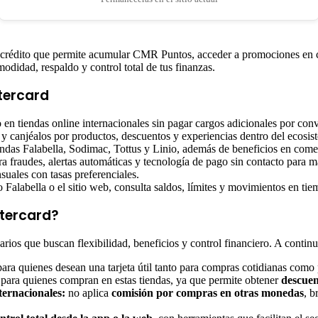
crédito que permite acumular CMR Puntos, acceder a promociones en co
odidad, respaldo y control total de tus finanzas.
tercard
 en tiendas online internacionales sin pagar cargos adicionales por co
 canjéalos por productos, descuentos y experiencias dentro del ecosist
endas Falabella, Sodimac, Tottus y Linio, además de beneficios en come
ra fraudes, alertas automáticas y tecnología de pago sin contacto para m
suales con tasas preferenciales.
 Falabella o el sitio web, consulta saldos, límites y movimientos en tie
stercard?
ios que buscan flexibilidad, beneficios y control financiero. A continu
para quienes desean una tarjeta útil tanto para compras cotidianas como 
 para quienes compran en estas tiendas, ya que permite obtener
descuen
ternacionales:
no aplica
comisión por compras en otras monedas
, b