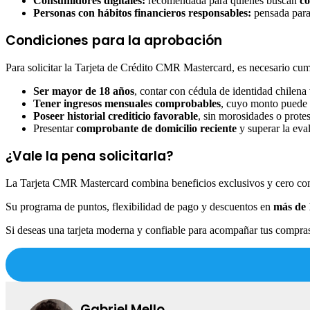
Consumidores digitales:
recomendada para quienes buscan
co
Personas con hábitos financieros responsables:
pensada para 
Condiciones para la aprobación
Para solicitar la Tarjeta de Crédito CMR Mastercard, es necesario cump
Ser mayor de 18 años
, contar con cédula de identidad chilena
Tener ingresos mensuales comprobables
, cuyo monto puede v
Poseer historial crediticio favorable
, sin morosidades o prote
Presentar
comprobante de domicilio reciente
y superar la eval
¿Vale la pena solicitarla?
La Tarjeta CMR Mastercard combina beneficios exclusivos y cero comisi
Su programa de puntos, flexibilidad de pago y descuentos en
más de 
Si deseas una tarjeta moderna y confiable para acompañar tus compras
Gabriel Mello