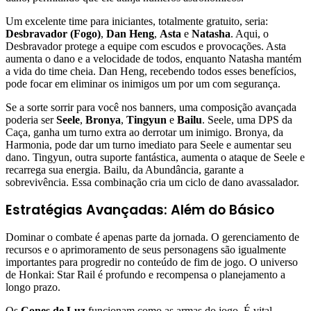
Um excelente time para iniciantes, totalmente gratuito, seria:
Desbravador (Fogo)
,
Dan Heng
,
Asta
e
Natasha
. Aqui, o
Desbravador protege a equipe com escudos e provocações. Asta
aumenta o dano e a velocidade de todos, enquanto Natasha mantém
a vida do time cheia. Dan Heng, recebendo todos esses benefícios,
pode focar em eliminar os inimigos um por um com segurança.
Se a sorte sorrir para você nos banners, uma composição avançada
poderia ser
Seele
,
Bronya
,
Tingyun
e
Bailu
. Seele, uma DPS da
Caça, ganha um turno extra ao derrotar um inimigo. Bronya, da
Harmonia, pode dar um turno imediato para Seele e aumentar seu
dano. Tingyun, outra suporte fantástica, aumenta o ataque de Seele e
recarrega sua energia. Bailu, da Abundância, garante a
sobrevivência. Essa combinação cria um ciclo de dano avassalador.
Estratégias Avançadas: Além do Básico
Dominar o combate é apenas parte da jornada. O gerenciamento de
recursos e o aprimoramento de seus personagens são igualmente
importantes para progredir no conteúdo de fim de jogo. O universo
de Honkai: Star Rail é profundo e recompensa o planejamento a
longo prazo.
Os
Cones de Luz
funcionam como as armas do jogo. É vital