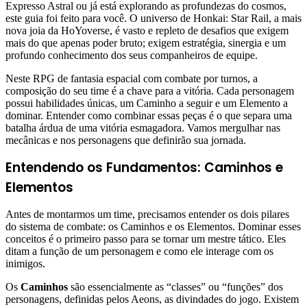
Expresso Astral ou já está explorando as profundezas do cosmos,
este guia foi feito para você. O universo de Honkai: Star Rail, a mais
nova joia da HoYoverse, é vasto e repleto de desafios que exigem
mais do que apenas poder bruto; exigem estratégia, sinergia e um
profundo conhecimento dos seus companheiros de equipe.
Neste RPG de fantasia espacial com combate por turnos, a
composição do seu time é a chave para a vitória. Cada personagem
possui habilidades únicas, um Caminho a seguir e um Elemento a
dominar. Entender como combinar essas peças é o que separa uma
batalha árdua de uma vitória esmagadora. Vamos mergulhar nas
mecânicas e nos personagens que definirão sua jornada.
Entendendo os Fundamentos: Caminhos e
Elementos
Antes de montarmos um time, precisamos entender os dois pilares
do sistema de combate: os Caminhos e os Elementos. Dominar esses
conceitos é o primeiro passo para se tornar um mestre tático. Eles
ditam a função de um personagem e como ele interage com os
inimigos.
Os
Caminhos
são essencialmente as “classes” ou “funções” dos
personagens, definidas pelos Aeons, as divindades do jogo. Existem