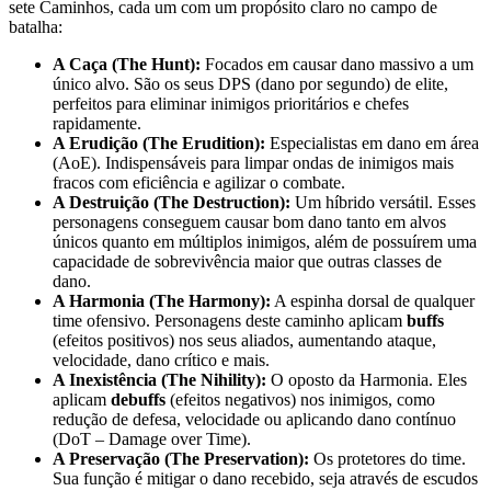
sete Caminhos, cada um com um propósito claro no campo de
batalha:
A Caça (The Hunt):
Focados em causar dano massivo a um
único alvo. São os seus DPS (dano por segundo) de elite,
perfeitos para eliminar inimigos prioritários e chefes
rapidamente.
A Erudição (The Erudition):
Especialistas em dano em área
(AoE). Indispensáveis para limpar ondas de inimigos mais
fracos com eficiência e agilizar o combate.
A Destruição (The Destruction):
Um híbrido versátil. Esses
personagens conseguem causar bom dano tanto em alvos
únicos quanto em múltiplos inimigos, além de possuírem uma
capacidade de sobrevivência maior que outras classes de
dano.
A Harmonia (The Harmony):
A espinha dorsal de qualquer
time ofensivo. Personagens deste caminho aplicam
buffs
(efeitos positivos) nos seus aliados, aumentando ataque,
velocidade, dano crítico e mais.
A Inexistência (The Nihility):
O oposto da Harmonia. Eles
aplicam
debuffs
(efeitos negativos) nos inimigos, como
redução de defesa, velocidade ou aplicando dano contínuo
(DoT – Damage over Time).
A Preservação (The Preservation):
Os protetores do time.
Sua função é mitigar o dano recebido, seja através de escudos