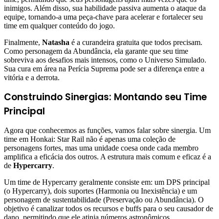
inimigos. Além disso, sua habilidade passiva aumenta o ataque da
equipe, tornando-a uma peça-chave para acelerar e fortalecer seu
time em qualquer conteúdo do jogo.
Finalmente,
Natasha
é a curandeira gratuita que todos precisam.
Como personagem da Abundância, ela garante que seu time
sobreviva aos desafios mais intensos, como o Universo Simulado.
Sua cura em área na Perícia Suprema pode ser a diferença entre a
vitória e a derrota.
Construindo Sinergias: Montando seu Time
Principal
Agora que conhecemos as funções, vamos falar sobre sinergia. Um
time em Honkai: Star Rail não é apenas uma coleção de
personagens fortes, mas uma unidade coesa onde cada membro
amplifica a eficácia dos outros. A estrutura mais comum e eficaz é a
de
Hypercarry
.
Um time de Hypercarry geralmente consiste em: um DPS principal
(o Hypercarry), dois suportes (Harmonia ou Inexistência) e um
personagem de sustentabilidade (Preservação ou Abundância). O
objetivo é canalizar todos os recursos e buffs para o seu causador de
dano, permitindo que ele atinja números astronômicos.