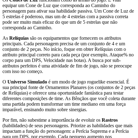
equipar um Cone de Luz que corresponda ao Caminho do
personagem para ativar sua habilidade passiva. Um Cone de Luz de
5 estrelas é poderoso, mas um de 4 estrelas com a passiva correta
pode ser muito mais eficaz do que um de 5 estrelas que não
corresponda ao Caminho.
As
Relíquias
são os equipamentos que fornecem os atributos
principais. Cada personagem precisa de um conjunto de 4 e um
conjunto de 2 peças. No início, foque em obter Relíquias com o
atributo principal correto para cada peça (por exemplo, Ataque% no
corpo para um DPS, Velocidade nas botas). A busca por sub-
atributos perfeitos é uma atividade de fim de jogo, não se preocupe
com isso no começo.
O
Universo Simulado
é um modo de jogo roguelike essencial. É
sua principal fonte de Ornamentos Planares (os conjuntos de 2 peças
de Relíquias) e oferece uma oportunidade fantástica para testar
diferentes composições de time. As Bênçãos que você coleta durante
uma partida podem transformar um time mediano em uma força
imparável, ensinando muito sobre sinergias.
Por fim, não subestime a importância de evoluir os
Rastros
(habilidades) de seus personagens. Priorize as habilidades que mais
impactam a função do personagem: a Perícia Suprema e a Perícia
para um DPS, por exemplo. Cada pequeno aumento nos