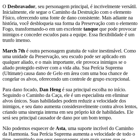
O
Desbravador
, seu personagem principal, é incrivelmente versátil.
Inicialmente, ele segue o Caminho da Destruição com o elemento
Físico, oferecendo uma fonte de dano consistente. Mais adiante na
história, você desbloqueia sua forma da Preservação com o elemento
Fogo, transformando-o em um excelente
tanque
que pode provocar
inimigos e conceder escudos para a equipe. Essa flexibilidade é um
trunfo imenso.
March 7th
é outra personagem gratuita de valor inestimável. Como
uma unidade da Preservação, seu escudo pode ser aplicado em
qualquer aliado, e o mais importante, ele provoca inimigos se o
aliado protegido estiver com a vida alta. Sua Perícia Suprema
(Ultimate) causa dano de Gelo em área com uma boa chance de
congelar os alvos, oferecendo um controle de grupo excepcional.
Para dano focado,
Dan Heng
é sua principal escolha no início.
Seguindo o Caminho da Caça, ele é um especialista em eliminar
alvos únicos. Suas habilidades podem reduzir a velocidade dos
inimigos, e seu dano aumenta consideravelmente contra alvos lentos,
criando uma sinergia interna em seu próprio kit de habilidades. Ele
será seu principal causador de dano por um bom tempo.
Não podemos esquecer de
Asta
, uma suporte incrível do Caminho
da Harmonia. Sua Perícia Suprema aumenta a velocidade de todo o
time, permitindo que seus personagens ajam mais vezes que os