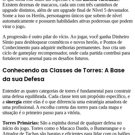
Existem dezenas de macacos, cada um com três caminhos de
upgrade distintos, além de um upgrade final de Nível 5 devastador.
Some a isso os Heróis, personagens únicos que sobem de nível
automaticamente e possuem habilidades ativas poderosas que podem
virar o jogo.
A progressão é outro pilar do vício. Ao jogar, você ganha Dinheiro
Símio para desbloquear cosméticos e novos heróis, e Pontos de
Conhecimento para adquirir melhorias permanentes. Isso cria um
ciclo de gameplay recompensador, onde cada partida contribui para
fortalecer seu arsenal para os desafios futuros.
Conhecendo as Classes de Torres: A Base
da sua Defesa
Entender as quatro categorias de torres é fundamental para construir
uma defesa equilibrada. Cada classe tem um propósito específico, e
a
sinergia
entre elas é o que diferencia uma estratégia amadora de
uma profissional. A escolha correta das torres para cada mapa e
situação é o primeiro passo para a vitória.
Torres Primárias:
São a espinha dorsal de qualquer defesa no
início do jogo. Torres como o Macaco Dardo, o Bumerangue e o
Atirador de Tachas são baratas e eficientes para lidar com os balões