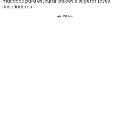
macacos para estourar balões e superar fases
desafiadoras.
ANÚNCIOS