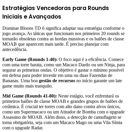
Estratégias Vencedoras para Rounds
Iniciais e Avançados
Dominar Bloons TD 6 significa adaptar sua estratégia conforme o
jogo avança. As táticas que funcionam nos primeiros 20 rounds se
tornarão obsoletas contra as hordas massivas e os balões de classe
MOAB que aparecem mais tarde. É preciso planejar com
antecedência.
Early Game (Rounds 1-40):
O foco aqui é a eficiência. Comece
com uma torre barata, como um Macaco Dardo ou um Ninja, para
segurar as primeiras ondas. O objetivo é gastar o mínimo possível
em defesa para poder investir em uma ou duas Fazendas de
Bananas. Uma boa
gestão de recursos
no início garante um late
game muito mais tranquilo.
Mid Game (Rounds 41-80):
Neste estágio, você enfrentará os
primeiros balões de classe MOAB e grandes grupos de balões de
cerâmica. É crucial ter torres com alto dano contra alvos únicos,
como um Supermacaco ou um Atirador de Bomba com o upgrade
Assassino de MOAB. Além disso, a detecção de camuflagem se
torna obrigatória, seja com um Macaco Mago ou uma Vila Símia
com o upgrade Radar.