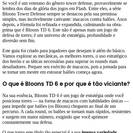
Se você é um veterano do gênero tower defense, provavelmente se
lembra dos dias de glória dos jogos em Flash. Entre eles, a série
Bloons Tower Defense sempre se destacou pela sua premissa
simples, mas incrivelmente cativante: macacos contra balões. Anos
depois, a fórmula foi refinada e expandida, culminando na obra-
prima que é Bloons TD 6. Este não é apenas mais um jogo de
defesa de torres; é um universo de estratégia, profundidade e
diversão sem fim.
Este guia foi criado para jogadores que desejam ir além do básico.
Vamos explorar as mecânicas, as melhores torres, o uso estratégico
dos heróis e as táticas necessárias para superar os rounds mais
desafiadores. Prepare seu exército de macacos, pois a jornada para
se tornar um mestre em estourar balões começa agora.
O que é Bloons TD 6 e por que é tão viciante?
Na sua essência, Bloons TD 6 é um jogo de estratégia onde você
posiciona torres — na forma de macacos com habilidades únicas —
para impedir que balões (os Bloons) cheguem ao final de um
percurso. A cada round, os balões se tornam mais rápidos, resistentes
e surgem em maior número, exigindo que você aprimore
constantemente sua defesa.
O que torna este título tão especial é a sua
imensa variedade
.