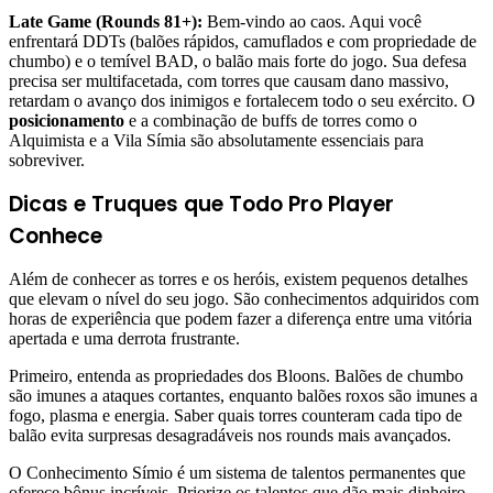
Late Game (Rounds 81+):
Bem-vindo ao caos. Aqui você
enfrentará DDTs (balões rápidos, camuflados e com propriedade de
chumbo) e o temível BAD, o balão mais forte do jogo. Sua defesa
precisa ser multifacetada, com torres que causam dano massivo,
retardam o avanço dos inimigos e fortalecem todo o seu exército. O
posicionamento
e a combinação de buffs de torres como o
Alquimista e a Vila Símia são absolutamente essenciais para
sobreviver.
Dicas e Truques que Todo Pro Player
Conhece
Além de conhecer as torres e os heróis, existem pequenos detalhes
que elevam o nível do seu jogo. São conhecimentos adquiridos com
horas de experiência que podem fazer a diferença entre uma vitória
apertada e uma derrota frustrante.
Primeiro, entenda as propriedades dos Bloons. Balões de chumbo
são imunes a ataques cortantes, enquanto balões roxos são imunes a
fogo, plasma e energia. Saber quais torres counteram cada tipo de
balão evita surpresas desagradáveis nos rounds mais avançados.
O Conhecimento Símio é um sistema de talentos permanentes que
oferece bônus incríveis. Priorize os talentos que dão mais dinheiro