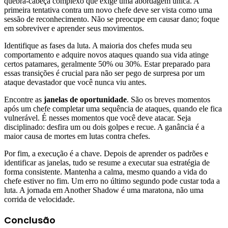
quebra-cabeça complexo que exige uma abordagem única. A
primeira tentativa contra um novo chefe deve ser vista como uma
sessão de reconhecimento. Não se preocupe em causar dano; foque
em sobreviver e aprender seus movimentos.
Identifique as fases da luta. A maioria dos chefes muda seu
comportamento e adquire novos ataques quando sua vida atinge
certos patamares, geralmente 50% ou 30%. Estar preparado para
essas transições é crucial para não ser pego de surpresa por um
ataque devastador que você nunca viu antes.
Encontre as
janelas de oportunidade
. São os breves momentos
após um chefe completar uma sequência de ataques, quando ele fica
vulnerável. É nesses momentos que você deve atacar. Seja
disciplinado: desfira um ou dois golpes e recue. A ganância é a
maior causa de mortes em lutas contra chefes.
Por fim, a execução é a chave. Depois de aprender os padrões e
identificar as janelas, tudo se resume a executar sua estratégia de
forma consistente. Mantenha a calma, mesmo quando a vida do
chefe estiver no fim. Um erro no último segundo pode custar toda a
luta. A jornada em Another Shadow é uma maratona, não uma
corrida de velocidade.
Conclusão