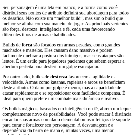
Seu personagem é uma tela em branco, e a forma como você
distribui seus pontos de atributo definirá sua abordagem para todos
os desafios. Não existe um “melhor build”, mas sim o build que
melhor se alinha com sua maneira de jogar. As principais vertentes
são força, destreza, inteligência e fé, cada uma favorecendo
diferentes tipos de armas e habilidades.
Builds de
força
são focados em armas pesadas, como grandes
machados e martelos. Eles causam dano massivo e podem
facilmente quebrar a postura dos inimigos, mas seus ataques são
lentos. É um estilo para jogadores pacientes que sabem esperar a
abertura perfeita para desferir um golpe esmagador.
Por outro lado, builds de
destreza
favorecem a agilidade e a
velocidade. Armas como katanas, rapieiras e arcos se beneficiam
deste atributo. O dano por golpe é menor, mas a capacidade de
atacar rapidamente e se reposicionar com facilidade compensa. É
ideal para quem prefere um combate mais dinâmico e reativo.
Os builds mágicos, baseados em inteligência ou fé, abrem um leque
completamente novo de possibilidades. Você pode atacar à distância,
encantar suas armas com dano elemental ou usar feitiços de suporte
para curar e fortalecer seu personagem. A desvantagem é a
dependência da barra de mana e, muitas vezes, uma menor