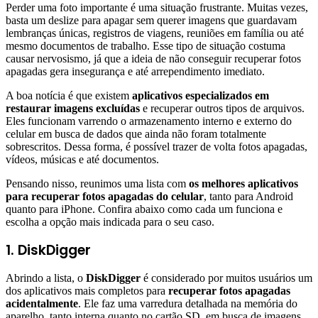
Perder uma foto importante é uma situação frustrante. Muitas vezes,
basta um deslize para apagar sem querer imagens que guardavam
lembranças únicas, registros de viagens, reuniões em família ou até
mesmo documentos de trabalho. Esse tipo de situação costuma
causar nervosismo, já que a ideia de não conseguir recuperar fotos
apagadas gera insegurança e até arrependimento imediato.
A boa notícia é que existem
aplicativos especializados em
restaurar imagens excluídas
e recuperar outros tipos de arquivos.
Eles funcionam varrendo o armazenamento interno e externo do
celular em busca de dados que ainda não foram totalmente
sobrescritos. Dessa forma, é possível trazer de volta fotos apagadas,
vídeos, músicas e até documentos.
Pensando nisso, reunimos uma lista com
os melhores aplicativos
para recuperar fotos apagadas do celular
, tanto para Android
quanto para iPhone. Confira abaixo como cada um funciona e
escolha a opção mais indicada para o seu caso.
1. DiskDigger
Abrindo a lista, o
DiskDigger
é considerado por muitos usuários um
dos aplicativos mais completos para
recuperar fotos apagadas
acidentalmente
. Ele faz uma varredura detalhada na memória do
aparelho, tanto interna quanto no cartão SD, em busca de imagens