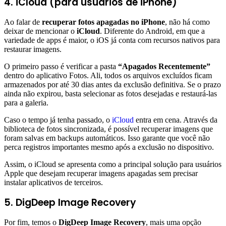
4. iCloud (para usuários de iPhone)
Ao falar de
recuperar fotos apagadas no iPhone
, não há como
deixar de mencionar o
iCloud
. Diferente do Android, em que a
variedade de apps é maior, o iOS já conta com recursos nativos para
restaurar imagens.
O primeiro passo é verificar a pasta
“Apagados Recentemente”
dentro do aplicativo Fotos. Ali, todos os arquivos excluídos ficam
armazenados por até 30 dias antes da exclusão definitiva. Se o prazo
ainda não expirou, basta selecionar as fotos desejadas e restaurá-las
para a galeria.
Caso o tempo já tenha passado, o
iCloud
entra em cena. Através da
biblioteca de fotos sincronizada, é possível recuperar imagens que
foram salvas em backups automáticos. Isso garante que você não
perca registros importantes mesmo após a exclusão no dispositivo.
Assim, o iCloud se apresenta como a principal solução para usuários
Apple que desejam recuperar imagens apagadas sem precisar
instalar aplicativos de terceiros.
5. DigDeep Image Recovery
Por fim, temos o
DigDeep Image Recovery
, mais uma opção